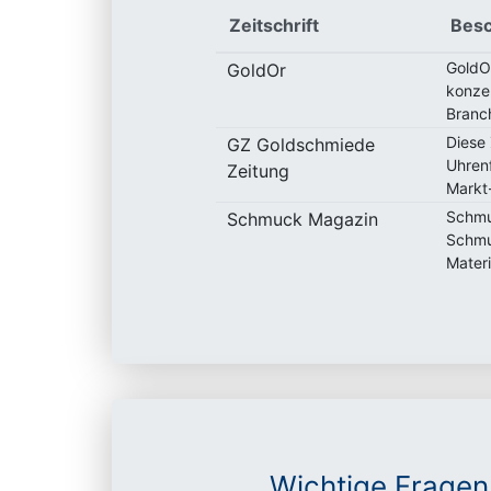
Zeitschrift
Besc
GoldOr
GoldOr
konzen
Branc
Diese 
GZ Goldschmiede
Uhren
Zeitung
Markt
Schmu
Schmuck Magazin
Schmuc
Materi
Wichtige Fragen