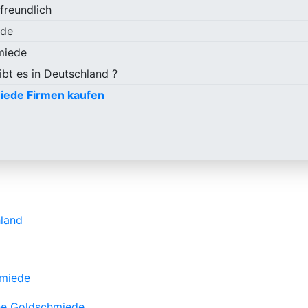
freundlich
ede
miede
bt es in Deutschland ?
iede Firmen kaufen
land
hmiede
che Goldschmiede