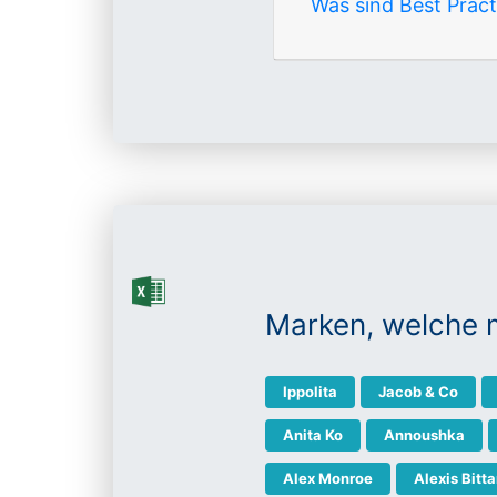
Was sind Best Prac
Marken, welche 
Ippolita
Jacob & Co
Anita Ko
Annoushka
Alex Monroe
Alexis Bitta