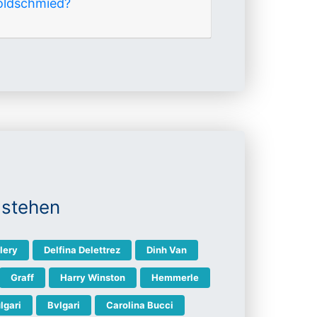
Goldschmied?
 stehen
lery
Delfina Delettrez
Dinh Van
Graff
Harry Winston
Hemmerle
lgari
Bvlgari
Carolina Bucci