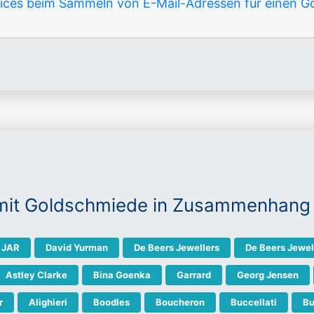
tices beim Sammeln von E-Mail-Adressen für einen 
mit Goldschmiede in Zusammenhang
JAR
David Yurman
De Beers Jewellers
De Beers Jewel
Astley Clarke
Bina Goenka
Garrard
Georg Jensen
r
Alighieri
Boodles
Boucheron
Buccellati
Bu