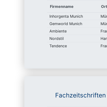
Firmenname
Or
Inhorgenta Munich
Mü
Gemworld Munich
Mü
Ambiente
Fra
Nordstil
Ha
Tendence
Fra
Fachzeitschriften