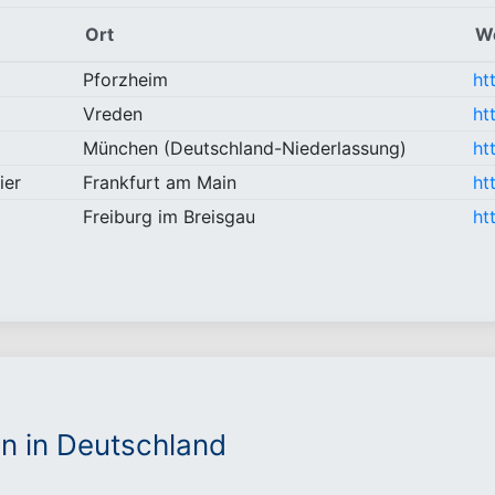
Ort
W
Pforzheim
ht
Vreden
ht
München (Deutschland-Niederlassung)
ht
ier
Frankfurt am Main
ht
Freiburg im Breisgau
ht
n in Deutschland