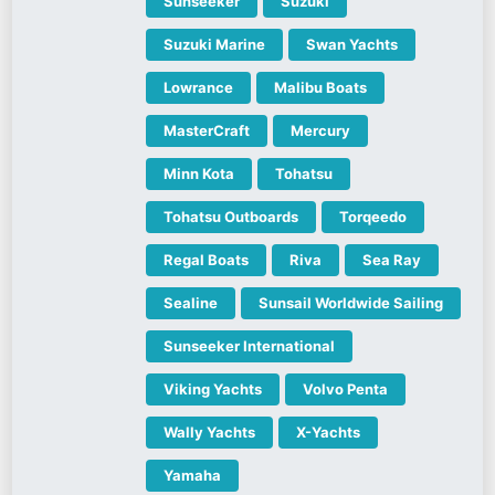
Sunseeker
Suzuki
Suzuki Marine
Swan Yachts
Lowrance
Malibu Boats
MasterCraft
Mercury
Minn Kota
Tohatsu
Tohatsu Outboards
Torqeedo
Regal Boats
Riva
Sea Ray
Sealine
Sunsail Worldwide Sailing
Sunseeker International
Viking Yachts
Volvo Penta
Wally Yachts
X-Yachts
Yamaha