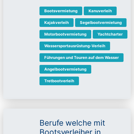
Bootsvermietung
Kanuverleih
Kajakverleih
Segelbootvermietung
Motorbootvermietung
Yachtcharter
Wassersportausrüstung-Verleih
Führungen und Touren auf dem Wasser
Angelbootvermietung
Tretbootverleih
Berufe welche mit
Bootsverleiher in