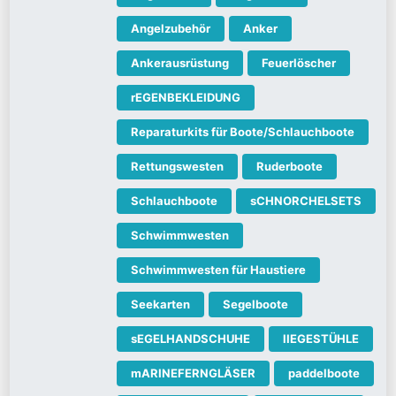
Angelzubehör
Anker
Ankerausrüstung
Feuerlöscher
rEGENBEKLEIDUNG
Reparaturkits für Boote/Schlauchboote
Rettungswesten
Ruderboote
Schlauchboote
sCHNORCHELSETS
Schwimmwesten
Schwimmwesten für Haustiere
Seekarten
Segelboote
sEGELHANDSCHUHE
lIEGESTÜHLE
mARINEFERNGLÄSER
paddelboote