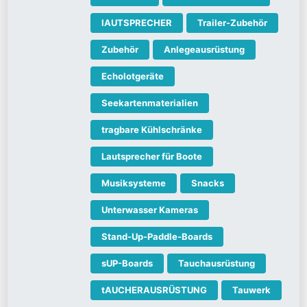
lAUTSPRECHER
Trailer-Zubehör
Zubehör
Anlegeausrüstung
Echolotgeräte
Seekartenmaterialien
tragbare Kühlschränke
Lautsprecher für Boote
Musiksysteme
Snacks
Unterwasser Kameras
Stand-Up-Paddle-Boards
sUP-Boards
Tauchausrüstung
tAUCHERAUSRÜSTUNG
Tauwerk