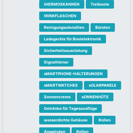
tHERMOSKANNEN
Tretboote
tRINKFLASCHEN
Reinigungsutensilien
Bürsten
Ladegeräte für Bootelektronik
Sicherheitsausrüstung
Signalhörner
sMARTPHONE-HALTERUNGEN
sMARTWATCHES
sOLARPANELE
Sonnencreme
sONNENHÜTE
Getränke für Tagesausflüge
wasserdichte Gehäuse
Rollen
Angelruten
Rollen