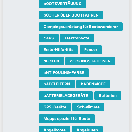
bOOTSVERTÄUUNG
bÜCHER ÜBER BOOTFAHREN
Campingausrüstung für Bootswanderer
cAPS
Elektroboote
Erste-Hilfe-Kits
Fender
dECKEN
dOCKINGSTATIONEN
aNTIFOULING-FARBE
bADELEITERN
bADENMODE
bATTERIELADEGERÄTE
Batterien
GPS-Geräte
Schwämme
Mopps speziell für Boote
Angelboote
Angelruten