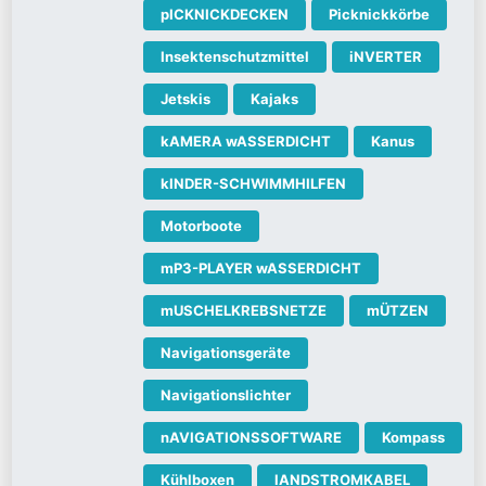
pICKNICKDECKEN
Picknickkörbe
Insektenschutzmittel
iNVERTER
Jetskis
Kajaks
kAMERA wASSERDICHT
Kanus
kINDER-SCHWIMMHILFEN
Motorboote
mP3-PLAYER wASSERDICHT
mUSCHELKREBSNETZE
mÜTZEN
Navigationsgeräte
Navigationslichter
nAVIGATIONSSOFTWARE
Kompass
Kühlboxen
lANDSTROMKABEL