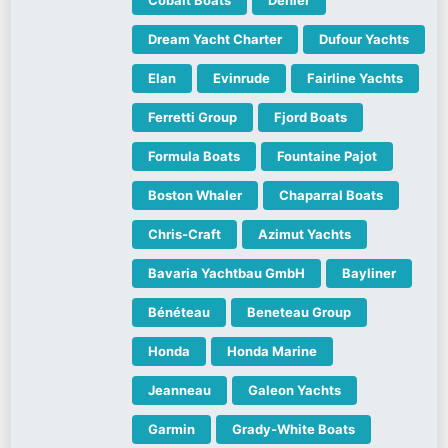
Dream Yacht Charter
Dufour Yachts
Elan
Evinrude
Fairline Yachts
Ferretti Group
Fjord Boats
Formula Boats
Fountaine Pajot
Boston Whaler
Chaparral Boats
Chris-Craft
Azimut Yachts
Bavaria Yachtbau GmbH
Bayliner
Bénéteau
Beneteau Group
Honda
Honda Marine
Jeanneau
Galeon Yachts
Garmin
Grady-White Boats