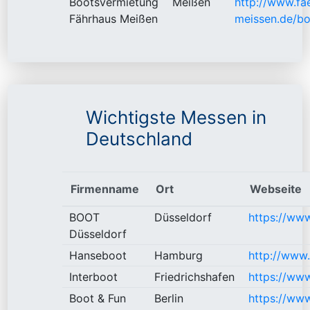
Bootsvermietung
Meißen
http://www.fa
Fährhaus Meißen
meissen.de/bo
Wichtigste Messen in
Deutschland
Firmenname
Ort
Webseite
BOOT
Düsseldorf
https://www
Düsseldorf
Hanseboot
Hamburg
http://www
Interboot
Friedrichshafen
https://www
Boot & Fun
Berlin
https://ww