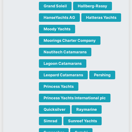
Grand Soleil
Hallberg-Rassy
HanseYachts AG
Hatteras Yachts
Moody Yachts
Moorings Charter Company
Nautitech Catamarans
Lagoon Catamarans
Leopard Catamarans
Pershing
Princess Yachts
Princess Yachts International plc
Quicksilver
Raymarine
Simrad
Sunreef Yachts