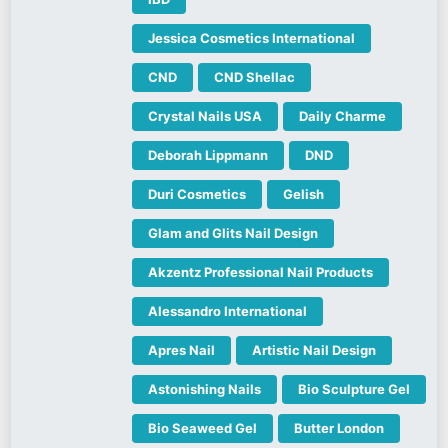
Jessica Cosmetics International
CND
CND Shellac
Crystal Nails USA
Daily Charme
Deborah Lippmann
DND
Duri Cosmetics
Gelish
Glam and Glits Nail Design
Akzentz Professional Nail Products
Alessandro International
Apres Nail
Artistic Nail Design
Astonishing Nails
Bio Sculpture Gel
Bio Seaweed Gel
Butter London