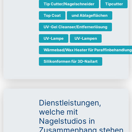
Tip Cutter/Nagelschneider
Tipcutter
Top Coat
und Ablageflächen
UV-Gel Cleanser/Entfernerlösung
UV-Lampe
UV-Lampen
Wärmebad/Wax Heater für Paraffinbehandlun
Silikonformen für 3D-Nailart
Dienstleistungen,
welche mit
Nagelstudios in
Zusammenhang stehen