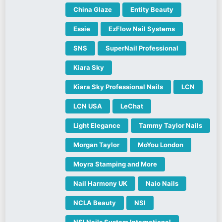
China Glaze
Entity Beauty
Essie
EzFlow Nail Systems
SNS
SuperNail Professional
Kiara Sky
Kiara Sky Professional Nails
LCN
LCN USA
LeChat
Light Elegance
Tammy Taylor Nails
Morgan Taylor
MoYou London
Moyra Stamping and More
Nail Harmony UK
Naio Nails
NCLA Beauty
NSI
NSI Nails System International