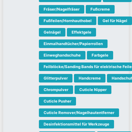
Fräser/Nagelfräser
Fußcreme
Fußfeilen/Hornhauthobel
Gel für Nägel
Gelnägel
Effektgele
Einmalhandtücher/Papierrollen
Einweghandschuhe
Farbgele
Feilblöcke/Sanding Bands für elektrische Feil
Glitterpulver
Handcreme
Handschu
Chrompulver
Cuticle Nipper
Cuticle Pusher
Cuticle Remover/Nagelhautentferner
Desinfektionsmittel für Werkzeuge