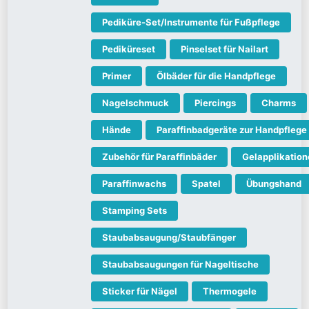
Pediküre-Set/Instrumente für Fußpflege
Pediküreset
Pinselset für Nailart
Primer
Ölbäder für die Handpflege
Nagelschmuck
Piercings
Charms
Hände
Paraffinbadgeräte zur Handpflege
Zubehör für Paraffinbäder
Gelapplikatio
Paraffinwachs
Spatel
Übungshand
Stamping Sets
Staubabsaugung/Staubfänger
Staubabsaugungen für Nageltische
Sticker für Nägel
Thermogele