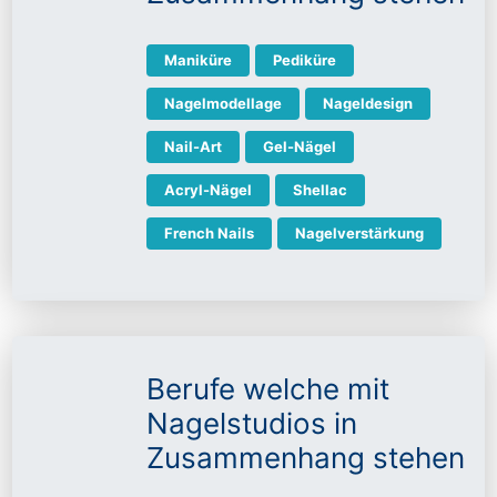
Maniküre
Pediküre
Nagelmodellage
Nageldesign
Nail-Art
Gel-Nägel
Acryl-Nägel
Shellac
French Nails
Nagelverstärkung
Berufe welche mit
Nagelstudios in
Zusammenhang stehen