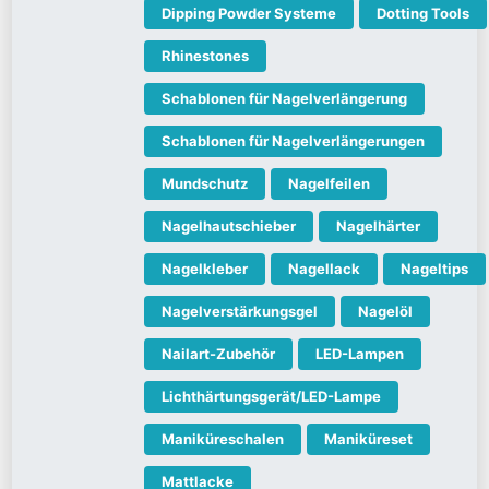
Dipping Powder Systeme
Dotting Tools
Rhinestones
Schablonen für Nagelverlängerung
Schablonen für Nagelverlängerungen
Mundschutz
Nagelfeilen
Nagelhautschieber
Nagelhärter
Nagelkleber
Nagellack
Nageltips
Nagelverstärkungsgel
Nagelöl
Nailart-Zubehör
LED-Lampen
Lichthärtungsgerät/LED-Lampe
Maniküreschalen
Maniküreset
Mattlacke