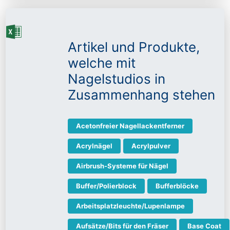
Artikel und Produkte,
welche mit
Nagelstudios in
Zusammenhang stehen
Acetonfreier Nagellackentferner
Acrylnägel
Acrylpulver
Airbrush-Systeme für Nägel
Buffer/Polierblock
Bufferblöcke
Arbeitsplatzleuchte/Lupenlampe
Aufsätze/Bits für den Fräser
Base Coat