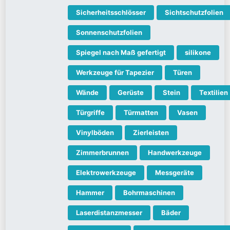
Sicherheitsschlösser
Sichtschutzfolien
Sonnenschutzfolien
Spiegel nach Maß gefertigt
silikone
Werkzeuge für Tapezier
Türen
Wände
Gerüste
Stein
Textilien
Türgriffe
Türmatten
Vasen
Vinylböden
Zierleisten
Zimmerbrunnen
Handwerkzeuge
Elektrowerkzeuge
Messgeräte
Hammer
Bohrmaschinen
Laserdistanzmesser
Bäder