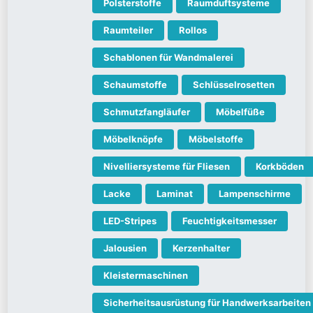
Polsterstoffe
Raumduftsysteme
Raumteiler
Rollos
Schablonen für Wandmalerei
Schaumstoffe
Schlüsselrosetten
Schmutzfangläufer
Möbelfüße
Möbelknöpfe
Möbelstoffe
Nivelliersysteme für Fliesen
Korkböden
Lacke
Laminat
Lampenschirme
LED-Stripes
Feuchtigkeitsmesser
Jalousien
Kerzenhalter
Kleistermaschinen
Sicherheitsausrüstung für Handwerksarbeiten