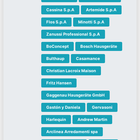
Cassina S.p.A
Artemide S.p.A
Flos S.p.A
Minotti S.p.A
Zanussi Professional S.p.A
BoConcept
Bosch Hausgeräte
Bulthaup
Casamance
Christian Lacroix Maison
Fritz Hansen
Gaggenau Hausgeräte GmbH
Gastón y Daniela
Gervasoni
Harlequin
Andrew Martin
Arclinea Arredamenti spa