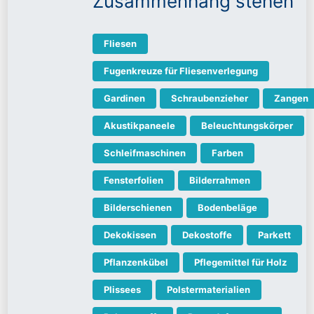
Zusammenhang stehen
Fliesen
Fugenkreuze für Fliesenverlegung
Gardinen
Schraubenzieher
Zangen
Akustikpaneele
Beleuchtungskörper
Schleifmaschinen
Farben
Fensterfolien
Bilderrahmen
Bilderschienen
Bodenbeläge
Dekokissen
Dekostoffe
Parkett
Pflanzenkübel
Pflegemittel für Holz
Plissees
Polstermaterialien