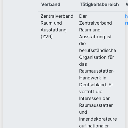
Verband
Tätigkeitsbereich
Zentralverband
Der
h
Raum und
Zentralverband
r
Ausstattung
Raum und
(ZVR)
Ausstattung ist
die
berufsständische
Organisation für
das
Raumausstatter-
Handwerk in
Deutschland. Er
vertritt die
Interessen der
Raumausstatter
und
Innendekorateure
auf nationaler