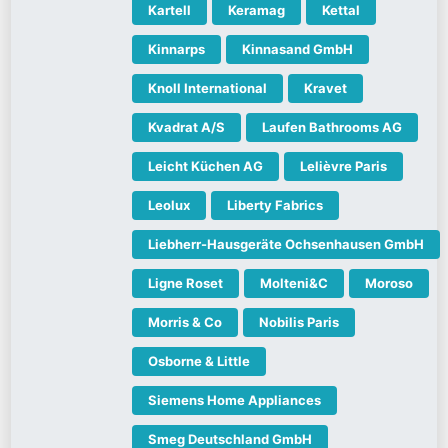
Kartell
Keramag
Kettal
Kinnarps
Kinnasand GmbH
Knoll International
Kravet
Kvadrat A/S
Laufen Bathrooms AG
Leicht Küchen AG
Lelièvre Paris
Leolux
Liberty Fabrics
Liebherr-Hausgeräte Ochsenhausen GmbH
Ligne Roset
Molteni&C
Moroso
Morris & Co
Nobilis Paris
Osborne & Little
Siemens Home Appliances
Smeg Deutschland GmbH