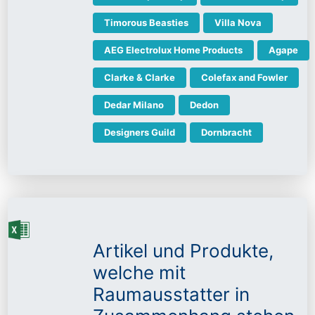
Timorous Beasties
Villa Nova
AEG Electrolux Home Products
Agape
Clarke & Clarke
Colefax and Fowler
Dedar Milano
Dedon
Designers Guild
Dornbracht
Artikel und Produkte,
welche mit
Raumausstatter in