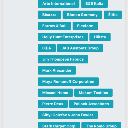
Arte International
B&B Italia
Bisazza
Blanco Germany
Élitis
Farrow & Ball
Flexform
Holly Hunt Enterprises
Hülsta
IKEA
JAB Anstoetz Group
Jim Thompson Fabrics
Mark Alexander
Maya Romanoff Corporation
Missoni Home
Mokum Textiles
Pierre Deux
Pollack Associates
Sibyl Colefax & John Fowler
Stark Carpet Corp
The Romo Group