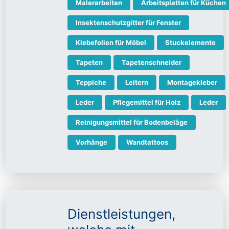
Malerarbeiten
Arbeitsplatten für Küchen
Insektenschutzgitter für Fenster
Klebefolien für Möbel
Stuckelemente
Tapeten
Tapetenschneider
Teppiche
Leitern
Montagekleber
Leder
Pflegemittel für Holz
Leder
Reinigungsmittel für Bodenbeläge
Vorhänge
Wandtattoos
Dienstleistungen,