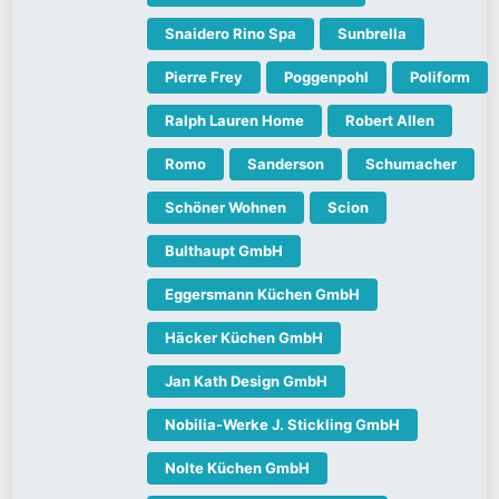
Snaidero Rino Spa
Sunbrella
Pierre Frey
Poggenpohl
Poliform
Ralph Lauren Home
Robert Allen
Romo
Sanderson
Schumacher
Schöner Wohnen
Scion
Bulthaupt GmbH
Eggersmann Küchen GmbH
Häcker Küchen GmbH
Jan Kath Design GmbH
Nobilia-Werke J. Stickling GmbH
Nolte Küchen GmbH