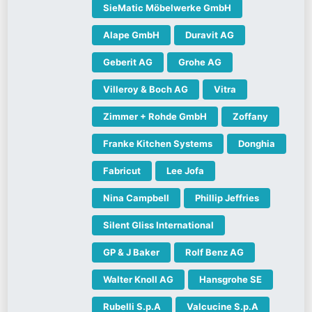
SieMatic Möbelwerke GmbH
Alape GmbH
Duravit AG
Geberit AG
Grohe AG
Villeroy & Boch AG
Vitra
Zimmer + Rohde GmbH
Zoffany
Franke Kitchen Systems
Donghia
Fabricut
Lee Jofa
Nina Campbell
Phillip Jeffries
Silent Gliss International
GP & J Baker
Rolf Benz AG
Walter Knoll AG
Hansgrohe SE
Rubelli S.p.A
Valcucine S.p.A