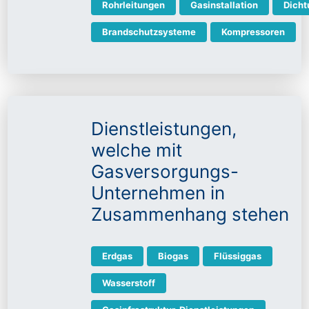
Rohrleitungen
Gasinstallation
Dicht
Brandschutzsysteme
Kompressoren
Dienstleistungen,
welche mit
Gasversorgungs-
Unternehmen in
Zusammenhang stehen
Erdgas
Biogas
Flüssiggas
Wasserstoff