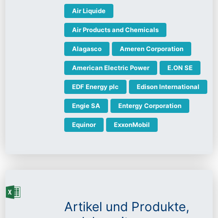
Air Liquide
Air Products and Chemicals
Alagasco
Ameren Corporation
American Electric Power
E.ON SE
EDF Energy plc
Edison International
Engie SA
Entergy Corporation
Equinor
ExxonMobil
Artikel und Produkte,