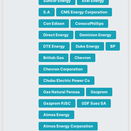
Suncor Energy
Xcel Energy
S.A
CMS Energy Corporation
Con Edison
ConocoPhillips
Direct Energy
Dominion Energy
DTE Energy
Duke Energy
BP
British Gas
Chevron
Chevron Corporation
Chubu Electric Power Co
Gas Natural Fenosa
Gazprom
Gazprom PJSC
GDF Suez SA
Atmos Energy
Atmos Energy Corporation