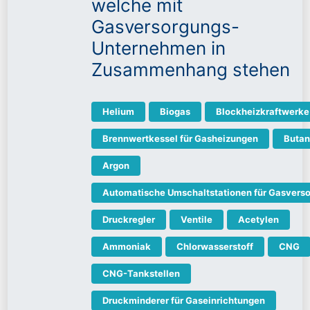
welche mit
Gasversorgungs-
Unternehmen in
Zusammenhang stehen
Helium
Biogas
Blockheizkraftwerke
Brennwertkessel für Gasheizungen
Butan
Argon
Automatische Umschaltstationen für Gasvers
Druckregler
Ventile
Acetylen
Ammoniak
Chlorwasserstoff
CNG
CNG-Tankstellen
Druckminderer für Gaseinrichtungen