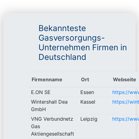
Bekannteste
Gasversorgungs-
Unternehmen Firmen in
Deutschland
Firmenname
Ort
Webseite
E.ON SE
Essen
https://ww
Wintershall Dea
Kassel
https://win
GmbH
VNG Verbundnetz
Leipzig
https://ww
Gas
Aktiengesellschaft