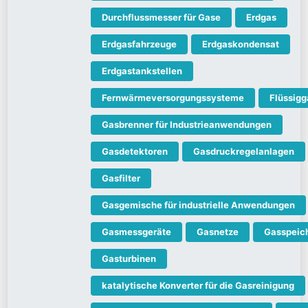
Durchflussmesser für Gase
Erdgas
Erdgasfahrzeuge
Erdgaskondensat
Erdgastankstellen
Fernwärmeversorgungssysteme
Flüssigg
Gasbrenner für Industrieanwendungen
Gasdetektoren
Gasdruckregelanlagen
Gasfilter
Gasgemische für industrielle Anwendungen
Gasmessgeräte
Gasnetze
Gasspeic
Gasturbinen
katalytische Konverter für die Gasreinigung