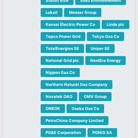
Statoil ASA
Suez Environnement
Lukoil
Messer Group
Kansai Electric Power Co
Linde plc
Tepco Power Grid
Tokyo Gas Co
TotalEnergies SE
Uniper SE
National Grid plc
NextEra Energy
Nippon Gas Co
Northern Natural Gas Company
Novatek OAO
OMV Group
ONEOK
Osaka Gas Co
PetroChina Company Limited
PG&E Corporation
PGNiG SA