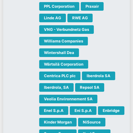
PPL Corporation
Praxair
Linde AG
RWE AG
VNG - Verbundnetz Gas
Williams Companies
Wintershall Dea
Wärtsilä Corporation
Centrica PLC plc
Iberdrola SA
Iberdrola, SA
Repsol SA
Veolia Environnement SA
Enel S.p.A
Eni S.p.A
Enbridge
Kinder Morgan
NiSource