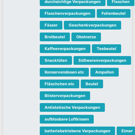
durchsichtige Verpackungen
Flaschen
Flaschenverpackungen
Folienbeutel
Fässer
Geschenkverpackungen
Brotbeutel
Obstnetze
Kaffeeverpackungen
Teebeutel
Snacktüten
Süßwarenverpackungen
Konservendosen etc
Ampullen
Fläschchen etc
Beutel
Blisterverpackungen
Antistatische Verpackungen
aufblasbare Luftkissen
batteriebetriebene Verpackungen
Eimer