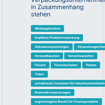
in Zusammenhang
stehen
Wellpappkartons
tropfbare Produktverpackung
Vakuumverpackungen
Verpackungschip
Versandtaschen
Verschlussmittel
Fleisch
Fleischschalen
Pasten
Tuben
zylindrische Container für Industriechemikali
Kosmetikverpackungen
zugversiegelte Beutel für Frischeprodukte