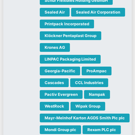
Schur Flexibles Holding GesmbH
Sealed Air
Sealed Air Corporation
Printpack Incorporated
Klöckner Pentaplast Group
Krones AG
LINPAC Packaging Limited
Georgia-Pacific
ProAmpac
Cascades
CCL Industries
Pactiv Evergreen
Nampak
WestRock
Wipak Group
Mayr-Melnhof Karton AGDS Smith Plc plc
Mondi Group plc
Rexam PLC plc