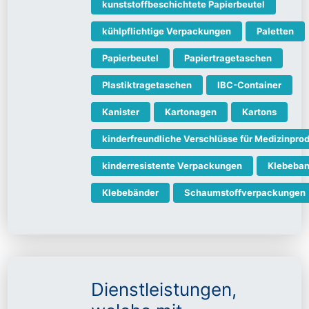
kunststoffbeschichtete Papierbeutel
kühlpflichtige Verpackungen
Paletten
Papierbeutel
Papiertragetaschen
Plastiktragetaschen
IBC-Container
Kanister
Kartonagen
Kartons
kinderfreundliche Verschlüsse für Medizinpro
kinderresistente Verpackungen
Klebeba
Klebebänder
Schaumstoffverpackungen
Dienstleistungen,