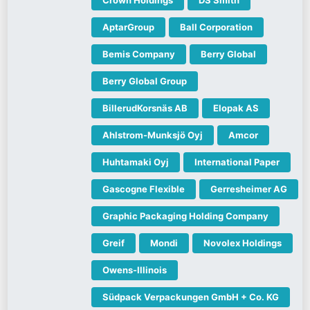
AptarGroup
Ball Corporation
Bemis Company
Berry Global
Berry Global Group
BillerudKorsnäs AB
Elopak AS
Ahlstrom-Munksjö Oyj
Amcor
Huhtamaki Oyj
International Paper
Gascogne Flexible
Gerresheimer AG
Graphic Packaging Holding Company
Greif
Mondi
Novolex Holdings
Owens-Illinois
Südpack Verpackungen GmbH + Co. KG