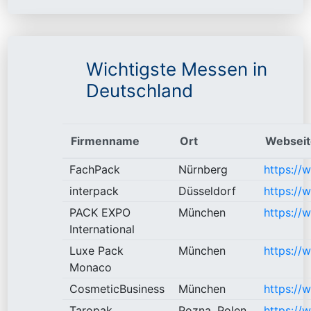
Wichtigste Messen in
Deutschland
Firmenname
Ort
Webseit
FachPack
Nürnberg
https://
interpack
Düsseldorf
https://
PACK EXPO
München
https://
International
Luxe Pack
München
https:/
Monaco
CosmeticBusiness
München
https://
Taropak
Pozna, Polen
https://