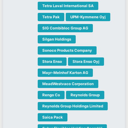
Tetra Laval International SA
Tetra Pak
UPM-Kymmene Oyj
SIG Combibloc Group AG
Silgan Holdings
Sonoco Products Company
Stora Enso
Stora Enso Oyj
Mayr-Melnhof Karton AG
MeadWestvaco Corporation
Rengo Co
Reynolds Group
Reynolds Group Holdings Limited
Saica Pack