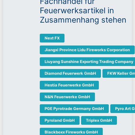
Fachhandel für
Feuerwerksartikel in
Zusammenhang stehen
Next FX
Jiangxi Province Lidu Fireworks Corporation
Liuyang Sunshine Exporting Trading Company
Diamond Feuerwerk GmbH
FKW Keller G
Hestia Feuerwerke GmbH
N&N Feuerwerke GmbH
PGE Pyrotrade Germany GmbH
Pyro Art 
Pyroland GmbH
Triplex GmbH
Blackboxx Fireworks GmbH