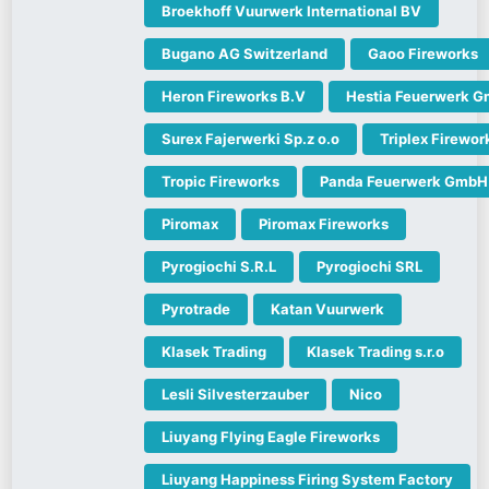
Broekhoff Vuurwerk International BV
Bugano AG Switzerland
Gaoo Fireworks
Heron Fireworks B.V
Hestia Feuerwerk 
Surex Fajerwerki Sp.z o.o
Triplex Firewor
Tropic Fireworks
Panda Feuerwerk GmbH
Piromax
Piromax Fireworks
Pyrogiochi S.R.L
Pyrogiochi SRL
Pyrotrade
Katan Vuurwerk
Klasek Trading
Klasek Trading s.r.o
Lesli Silvesterzauber
Nico
Liuyang Flying Eagle Fireworks
Liuyang Happiness Firing System Factory