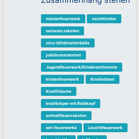
mörserfeuerwerk
nachtlichter
nemesis raketen
nico-blitzknatterbälle
jubiläumsraketen
Jugendfeuerwerk/Kindersortimente
kinderfeuerwerk
Knallerbsen
Knallfrösche
knallkörper mit Reibkopf
schnellfeuerraketen
set-feuerwerke
Leuchtfeuerwerk