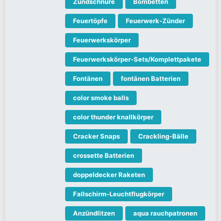
Zündschnüre
Bombetten
Feuertöpfe
Feuerwerk-Zünder
Feuerwerkskörper
Feuerwerkskörper-Sets/Komplettpakete
Fontänen
fontänen Batterien
color smoke balls
color thunder knallkörper
Cracker Snaps
Crackling-Bälle
crossette Batterien
doppeldecker Raketen
Fallschirm-Leuchtflugkörper
Anzündlitzen
aqua rauchpatronen