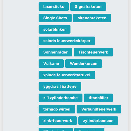
lasersticks
Signalraketen
Single Shots
sirenenraketen
solarblinker
solaris feuerwerkskörper
Sonnenräder
Tischfeuerwerk
Vulkane
Wunderkerzen
xplode feuerwerksartikel
yggdrasil batterie
z-1 zylinderbombe
titanböller
tornado wirbel
Verbundfeuerwerk
zink-feuerwerk
zylinderbomben