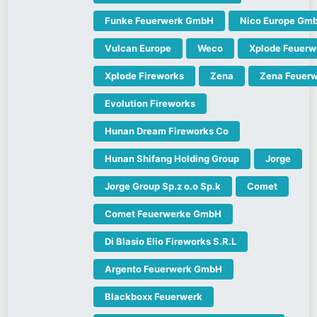
Funke Feuerwerk GmbH
Nico Europe Gm
Vulcan Europe
Weco
Xplode Feuerw
Xplode Fireworks
Zena
Zena Feuer
Evolution Fireworks
Hunan Dream Fireworks Co
Hunan Shifang Holding Group
Jorge
Jorge Group Sp.z o.o Sp.k
Comet
Comet Feuerwerke GmbH
Di Blasio Elio Fireworks S.R.L
Argento Feuerwerk GmbH
Blackboxx Feuerwerk