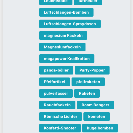
Leuchtstäbe
luftheuler
Luftschlangen-Bomben
Luftschlangen-Spraydosen
magnesium Fackeln
Magnesiumfackeln
megapower Knallketten
panda-böller
Party-Popper
Pfeifartikel
pfeifraketen
pulverfässer
Raketen
Rauchfackeln
Room Bangers
Römische Lichter
kometen
Konfetti-Shooter
kugelbomben