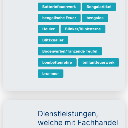
Batteriefeuerwerk
Bengalartikel
bengalische Feuer
bengalos
Heuler
Blinker/Blinksterne
Blitzknaller
Bodenwirbel/Tanzende Teufel
bombettenrohre
brillantfeuerwerk
brummer
Dienstleistungen,
welche mit Fachhandel