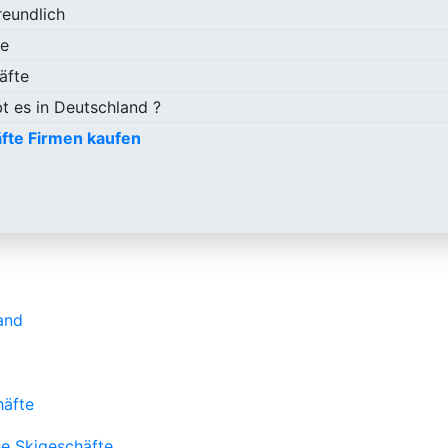
reundlich
te
äfte
t es in Deutschland ?
fte Firmen kaufen
and
häfte
he Skigeschäfte