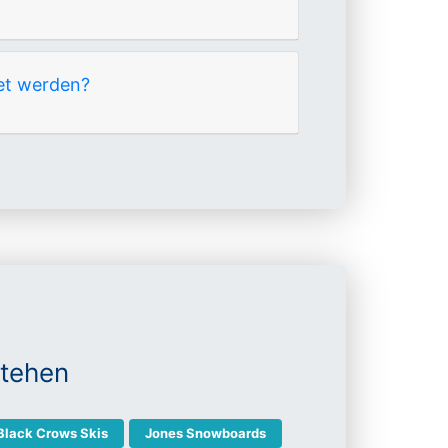
et werden?
stehen
Black Crows Skis
Jones Snowboards