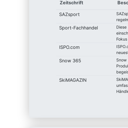
Zeitschrift
Besc
SAZspo
SAZsport
regelm
Diese 
Sport-Fachhandel
einsc
Fokus 
ISPO.c
ISPO.com
neues
Snow 3
Snow 365
Produ
begeis
SkiMAG
SkiMAGAZIN
umfas
Händle