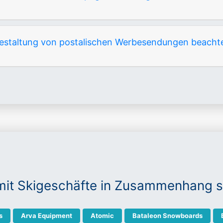
 Gestaltung von postalischen Werbesendungen beacht
mit Skigeschäfte in Zusammenhang 
s
Arva Equipment
Atomic
Bataleon Snowboards