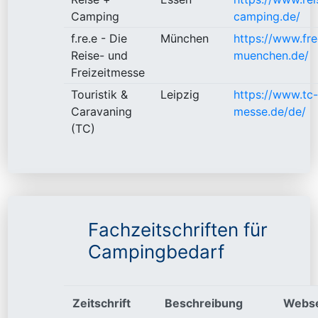
Camping
camping.de/
f.re.e - Die
München
https://www.fre
Reise- und
muenchen.de/
Freizeitmesse
Touristik &
Leipzig
https://www.tc-
Caravaning
messe.de/de/
(TC)
Fachzeitschriften für
Campingbedarf
Zeitschrift
Beschreibung
Webse