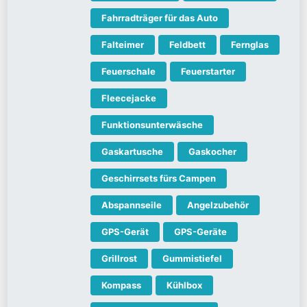
Fahrradträger für das Auto
Falteimer
Feldbett
Fernglas
Feuerschale
Feuerstarter
Fleecejacke
Funktionsunterwäsche
Gaskartusche
Gaskocher
Geschirrsets fürs Campen
Abspannseile
Angelzubehör
GPS-Gerät
GPS-Geräte
Grillrost
Gummistiefel
Kompass
Kühlbox