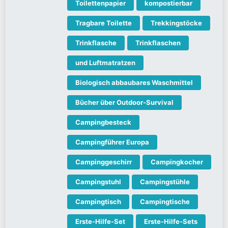
Toilettenpapier
kompostierbar
Tragbare Toilette
Trekkingstöcke
Trinkflasche
Trinkflaschen
und Luftmatratzen
Biologisch abbaubares Waschmittel
Bücher über Outdoor-Survival
Campingbesteck
Campingführer Europa
Campinggeschirr
Campingkocher
Campingstuhl
Campingstühle
Campingtisch
Campingtische
Erste-Hilfe-Set
Erste-Hilfe-Sets