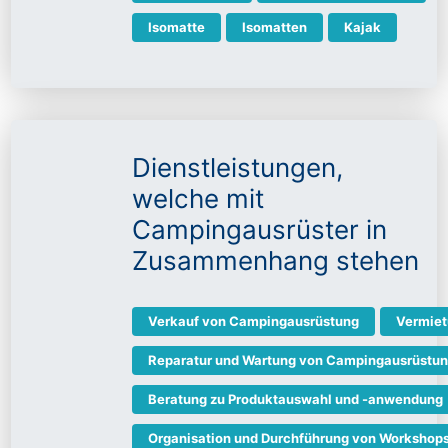
Isomatte
Isomatten
Kajak
Dienstleistungen,
welche mit
Campingausrüster in
Zusammenhang stehen
Verkauf von Campingausrüstung
Vermiet
Reparatur und Wartung von Campingausrüstu
Beratung zu Produktauswahl und -anwendung
Organisation und Durchführung von Worksho