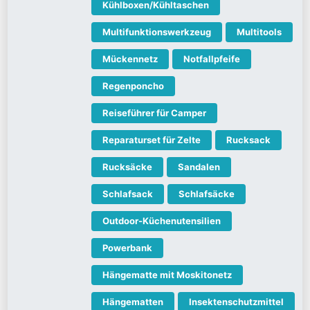
Kühlboxen/Kühltaschen
Multifunktionswerkzeug
Multitools
Mückennetz
Notfallpfeife
Regenponcho
Reiseführer für Camper
Reparaturset für Zelte
Rucksack
Rucksäcke
Sandalen
Schlafsack
Schlafsäcke
Outdoor-Küchenutensilien
Powerbank
Hängematte mit Moskitonetz
Hängematten
Insektenschutzmittel