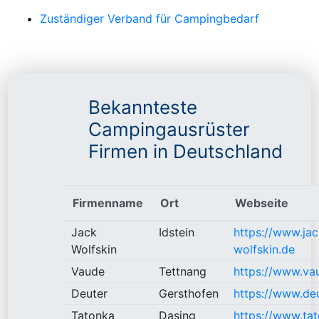
Zuständiger Verband für Campingbedarf
Bekannteste
Campingausrüster
Firmen in Deutschland
Firmenname
Ort
Webseite
Jack
Idstein
https://www.jac
Wolfskin
wolfskin.de
Vaude
Tettnang
https://www.va
Deuter
Gersthofen
https://www.de
Tatonka
Dasing
https://www.ta