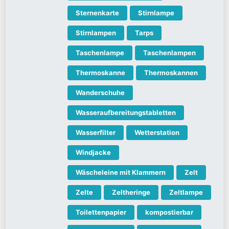
Sternenkarte
Stirnlampe
Stirnlampen
Tarps
Taschenlampe
Taschenlampen
Thermoskanne
Thermoskannen
Wanderschuhe
Wasseraufbereitungstabletten
Wasserfilter
Wetterstation
Windjacke
Wäscheleine mit Klammern
Zelt
Zelte
Zeltheringe
Zeltlampe
Toilettenpapier
kompostierbar