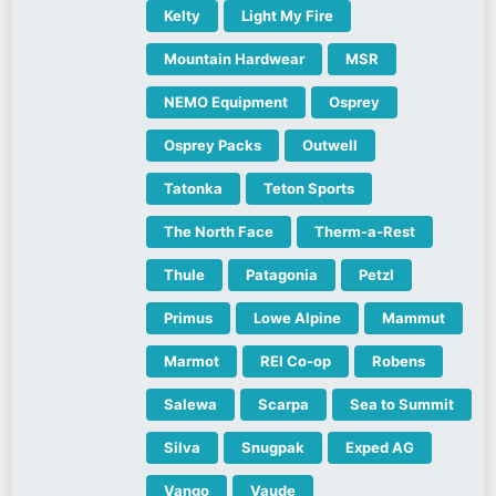
Kelty
Light My Fire
Mountain Hardwear
MSR
NEMO Equipment
Osprey
Osprey Packs
Outwell
Tatonka
Teton Sports
The North Face
Therm-a-Rest
Thule
Patagonia
Petzl
Primus
Lowe Alpine
Mammut
Marmot
REI Co-op
Robens
Salewa
Scarpa
Sea to Summit
Silva
Snugpak
Exped AG
Vango
Vaude