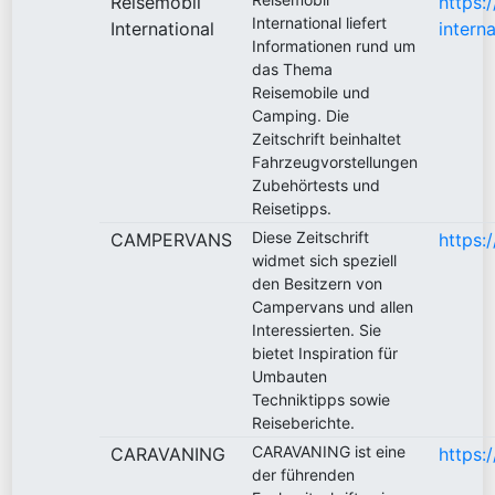
Reisemobil
https:
International liefert
International
interna
Informationen rund um
das Thema
Reisemobile und
Camping. Die
Zeitschrift beinhaltet
Fahrzeugvorstellungen
Zubehörtests und
Reisetipps.
Diese Zeitschrift
CAMPERVANS
https:
widmet sich speziell
den Besitzern von
Campervans und allen
Interessierten. Sie
bietet Inspiration für
Umbauten
Techniktipps sowie
Reiseberichte.
CARAVANING ist eine
CARAVANING
https:
der führenden