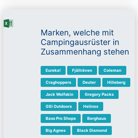
Marken, welche mit
Campingausrüster in
Zusammenhang stehen
Eureka!
Fjällräven
Coleman
Craghoppers
Deuter
Hilleberg
Jack Wolfskin
Gregory Packs
GSI Outdoors
Helinox
Bass Pro Shops
Berghaus
Big Agnes
Black Diamond