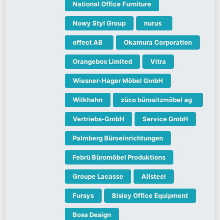
National Office Furniture
Nowy Styl Group
nurus
offect AB
Okamura Corporation
Orangebox Limited
Vitra
Wiesner-Hager Möbel GmbH
Wilkhahn
züco bürositzmöbel ag
Vertriebs-GmbH
Service GmbH
Palmberg Büroeinrichtungen
Febrü Büromöbel Produktions
Groupe Lacasse
Allsteel
Fursys
Bisley Office Equipment
Boss Design