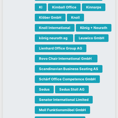
KI
Kimball Office
Kinnarps
Klöber GmbH
Knoll
Knoll International
König + Neurath
könig neurath ag
Leuwico GmbH
Lienhard Office Group AG
Rovo Chair International GmbH
Scandinavian Business Seating AS
Schärf Office Competence GmbH
Sedus
Sedus Stoll AG
Senator International Limited
Moll Funktionsmöbel GmbH