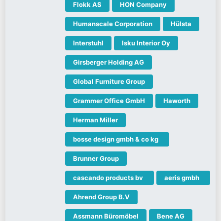
Flokk AS
HON Company
Humanscale Corporation
Hülsta
Interstuhl
Isku Interior Oy
Girsberger Holding AG
Global Furniture Group
Grammer Office GmbH
Haworth
Herman Miller
bosse design gmbh & co kg
Brunner Group
cascando products bv
aeris gmbh
Ahrend Group B.V
Assmann Büromöbel
Bene AG