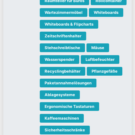
Raumteiler für Büros
Rollcontainer
Wartezimmermöbel
Whiteboards
Whiteboards & Flipcharts
Zeitschriftenhalter
Stehschreibtische
Mäuse
Wasserspender
Luftbefeuchter
Recyclingbehälter
Pflanzgefäße
Paketannahmelösungen
Ablagesysteme
Ergonomische Tastaturen
Kaffeemaschinen
Sicherheitsschränke