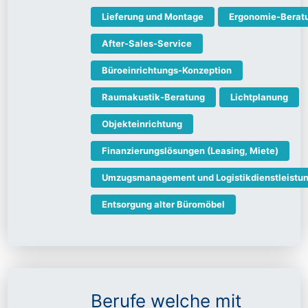
Lieferung und Montage
Ergonomie-Berat
After-Sales-Service
Büroeinrichtungs-Konzeption
Raumakustik-Beratung
Lichtplanung
Objekteinrichtung
Finanzierungslösungen (Leasing, Miete)
Umzugsmanagement und Logistikdienstleistu
Entsorgung alter Büromöbel
Berufe welche mit