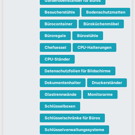
Garderobenständer für Büros
Besucherstühle
Bodenschutzmatten
Bürocontainer
Büroküchenmöbel
Büroregale
Bürostühle
Chefsessel
CPU-Halterungen
CPU-Ständer
Datenschutzfolien für Bildschirme
Dokumentenhalter
Druckerständer
Glastrennwände
Monitorarme
Schlüsselboxen
Schlüsselschränke für Büros
Schlüsselverwaltungssysteme