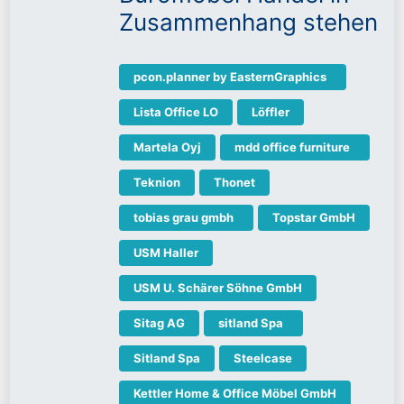
Zusammenhang stehen
pcon.planner by EasternGraphics
Lista Office LO
Löffler
Martela Oyj
mdd office furniture
Teknion
Thonet
tobias grau gmbh
Topstar GmbH
USM Haller
USM U. Schärer Söhne GmbH
Sitag AG
sitland Spa
Sitland Spa
Steelcase
Kettler Home & Office Möbel GmbH