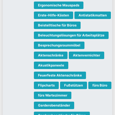
Ergonomische Mauspads
Erste-Hilfe-Kästen
Antistatikmatten
Beistelltische für Büros
Beleuchtungslösungen für Arbeitsplätze
Besprechungsraummöbel
Aktenschränke
Aktenvernichter
Akustikpaneele
Feuerfeste Aktenschränke
Flipcharts
Fußstützen
fürs Büro
fürs Wartezimmer
Garderobenständer