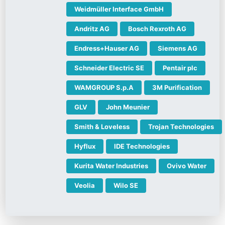
Weidmüller Interface GmbH
Andritz AG
Bosch Rexroth AG
Endress+Hauser AG
Siemens AG
Schneider Electric SE
Pentair plc
WAMGROUP S.p.A
3M Purification
GLV
John Meunier
Smith & Loveless
Trojan Technologies
Hyflux
IDE Technologies
Kurita Water Industries
Ovivo Water
Veolia
Wilo SE