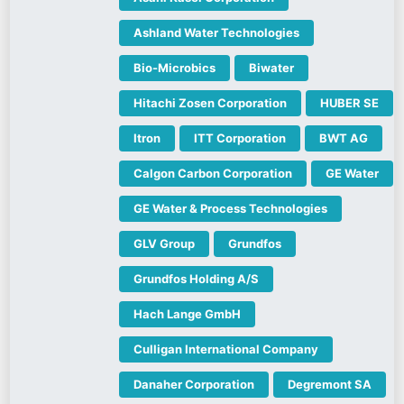
Ashland Water Technologies
Bio-Microbics
Biwater
Hitachi Zosen Corporation
HUBER SE
Itron
ITT Corporation
BWT AG
Calgon Carbon Corporation
GE Water
GE Water & Process Technologies
GLV Group
Grundfos
Grundfos Holding A/S
Hach Lange GmbH
Culligan International Company
Danaher Corporation
Degremont SA