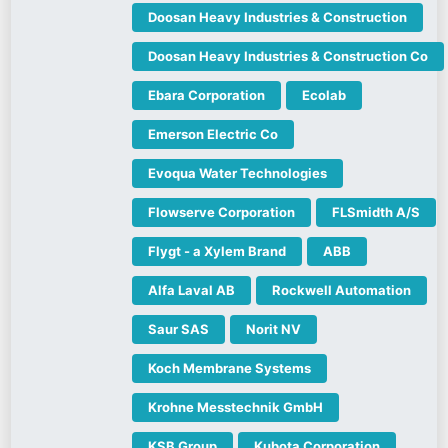
Doosan Heavy Industries & Construction
Doosan Heavy Industries & Construction Co
Ebara Corporation
Ecolab
Emerson Electric Co
Evoqua Water Technologies
Flowserve Corporation
FLSmidth A/S
Flygt - a Xylem Brand
ABB
Alfa Laval AB
Rockwell Automation
Saur SAS
Norit NV
Koch Membrane Systems
Krohne Messtechnik GmbH
KSB Group
Kubota Corporation