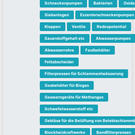
Schneckenpumpen
Bakterien
Oxida
Siebanlagen
Exzenterschneckenpumpen
Klappen
Ventile
Redoxpotential
Sauerstoffgehalt etc
Abwasserpumpen
Abwasserrohre
Faulbehälter
Fettabscheider
Filterpressen für Schlammentwässerung
Gasbehälter für Biogas
Gaswarngeräte für Methangas
Schwefelwasserstoff etc
Gebläse für die Belüftung von Belebtschlam
Blockheizkraftwerke
Bandfilterpressen