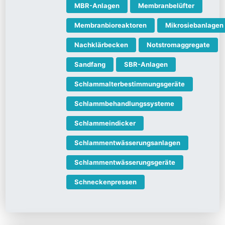
MBR-Anlagen
Membranbelüfter
Membranbioreaktoren
Mikrosiebanlagen
Nachklärbecken
Notstromaggregate
Sandfang
SBR-Anlagen
Schlammalterbestimmungsgeräte
Schlammbehandlungssysteme
Schlammeindicker
Schlammentwässerungsanlagen
Schlammentwässerungsgeräte
Schneckenpressen