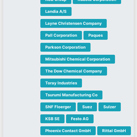
Landia A/S
Layne Christensen Company
Pall Corporation
Paques
Parkson Corporation
Mitsubishi Chemical Corporation
The Dow Chemical Company
Toray Industries
Tsurumi Manufacturing Co
SNF Floerger
Suez
Sulzer
KSB SE
Festo AG
Phoenix Contact GmbH
Rittal GmbH