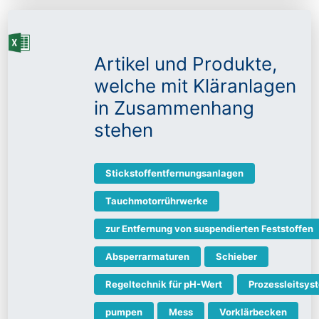
Artikel und Produkte,
welche mit Kläranlagen
in Zusammenhang
stehen
Stickstoffentfernungsanlagen
Tauchmotorrührwerke
zur Entfernung von suspendierten Feststoffen
Absperrarmaturen
Schieber
Regeltechnik für pH-Wert
Prozessleitsys
pumpen
Mess
Vorklärbecken