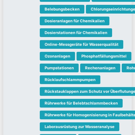
Belebungsbecken
Chlorungseinrichtung
Dosieranlagen für Chemikalien
Dosierstationen für Chemikalien
Online-Messgeräte für Wasserqualität
Ozonanlagen
Phosphatfällungsmittel
Pumpstationen
Rechenanlagen
Roh
Rücklaufschlammpumpen
Rückstauklappen zum Schutz vor Überflutung
Rührwerke für Belebtschlammbecken
Rührwerke für Homogenisierung in Faulbehält
Laborausrüstung zur Wasseranalyse