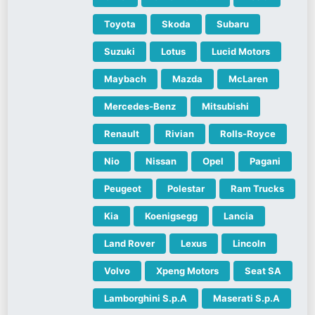
Toyota
Skoda
Subaru
Suzuki
Lotus
Lucid Motors
Maybach
Mazda
McLaren
Mercedes-Benz
Mitsubishi
Renault
Rivian
Rolls-Royce
Nio
Nissan
Opel
Pagani
Peugeot
Polestar
Ram Trucks
Kia
Koenigsegg
Lancia
Land Rover
Lexus
Lincoln
Volvo
Xpeng Motors
Seat SA
Lamborghini S.p.A
Maserati S.p.A