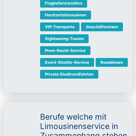
Flughafentransfers
Hochzeitslimousinen
VIP-Transporte
Geschäftsreisen
Sightseeing-Touren
Prom-Nacht-Service
Event-Shuttle-Service
Roadshows
Private Stadtrundfahrten
Berufe welche mit
Limousinenservice in
Zusammenhang stehen