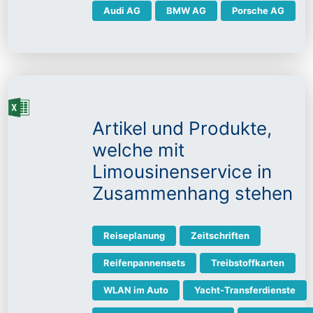
Audi AG
BMW AG
Porsche AG
Artikel und Produkte,
welche mit
Limousinenservice in
Zusammenhang stehen
Reiseplanung
Zeitschriften
Reifenpannensets
Treibstoffkarten
WLAN im Auto
Yacht-Transferdienste