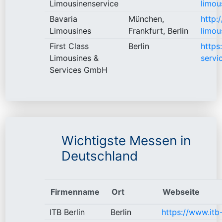
Limousinenservice
limou
Bavaria
München,
http:
Limousines
Frankfurt, Berlin
limou
First Class
Berlin
https:
Limousines &
servi
Services GmbH
Wichtigste Messen in
Deutschland
Firmenname
Ort
Webseite
ITB Berlin
Berlin
https://www.itb-