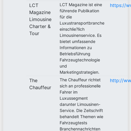
LCT Magazine ist eine
LCT
https://
führende Publikation
Magazine
für die
Limousine
Luxustransportbranche
Charter &
einschlie?lich
Tour
Limousinenservice. Es
bietet umfassende
Informationen zu
Betriebsführung
Fahrzeugtechnologie
und
Marketingstrategien.
The Chauffeur richtet
The
http://w
sich an professionelle
Chauffeur
Fahrer im
Luxussegment
darunter Limousinen-
Service. Die Zeitschrift
behandelt Themen wie
Fahrzeugtests
Branchennachrichten