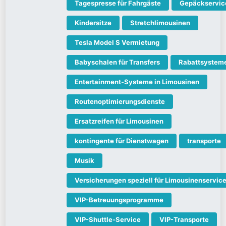
Tagespresse für Fahrgäste
Gepäckservic
Kindersitze
Stretchlimousinen
Tesla Model S Vermietung
Babyschalen für Transfers
Rabattsystem
Entertainment-Systeme in Limousinen
Routenoptimierungsdienste
Ersatzreifen für Limousinen
kontingente für Dienstwagen
transporte
Musik
Versicherungen speziell für Limousinenservic
VIP-Betreuungsprogramme
VIP-Shuttle-Service
VIP-Transporte