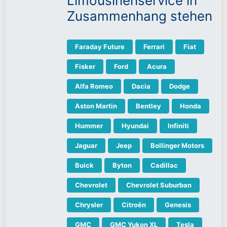
Limousinenservice in
Zusammenhang stehen
Faraday Future
Ferrari
Fiat
Fisker
Ford
Acura
Alfa Romeo
Dacia
Dodge
Aston Martin
Bentley
Honda
Hummer
Hyundai
Infiniti
Jaguar
Jeep
Bollinger Motors
Buick
Byton
Cadillac
Chevrolet
Chevrolet Suburban
Chrysler
Citroën
Genesis
GMC
GMC Yukon XL
Tesla