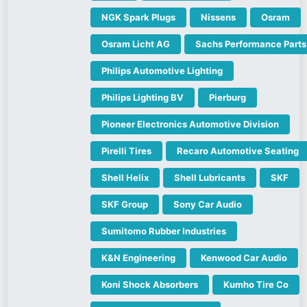
NGK Spark Plugs
Nissens
Osram
Osram Licht AG
Sachs Performance Parts
Philips Automotive Lighting
Philips Lighting BV
Pierburg
Pioneer Electronics Automotive Division
Pirelli Tires
Recaro Automotive Seating
Shell Helix
Shell Lubricants
SKF
SKF Group
Sony Car Audio
Sumitomo Rubber Industries
K&N Engineering
Kenwood Car Audio
Koni Shock Absorbers
Kumho Tire Co