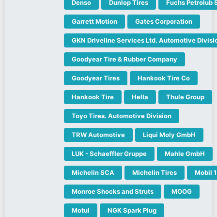
Denso
Dunlop Tires
Fuchs Petrolub 
Garrett Motion
Gates Corporation
GKN Driveline Services Ltd. Automotive Divisi
Goodyear Tire & Rubber Company
Goodyear Tires
Hankook Tire Co
Hankook Tire
Hella
Thule Group
Toyo Tires. Automotive Division
TRW Automotive
Liqui Moly GmbH
LUK - Schaeffler Gruppe
Mahle GmbH
Michelin SCA
Michelin Tires
Mobil 1
Monroe Shocks and Struts
MOOG
Motul
NGK Spark Plug