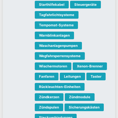
Starthilfekabel
Steuergeräte
Tagfahrlichtsysteme
Tempomat-Systeme
Warnblinkanlagen
Waschanlagenpumpen
Wegfahrsperrensysteme
Wischermotoren
Xenon-Brenner
Fanfaren
Leitungen
Taster
Rückleuchten-Einheiten
Zündkerzen
Zündmodule
Zündspulen
Sicherungskästen
Steckverbindungen