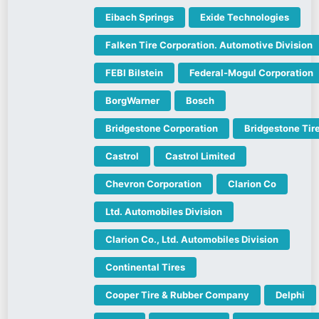
Eibach Springs
Exide Technologies
Falken Tire Corporation. Automotive Division
FEBI Bilstein
Federal-Mogul Corporation
BorgWarner
Bosch
Bridgestone Corporation
Bridgestone Tir
Castrol
Castrol Limited
Chevron Corporation
Clarion Co
Ltd. Automobiles Division
Clarion Co., Ltd. Automobiles Division
Continental Tires
Cooper Tire & Rubber Company
Delphi