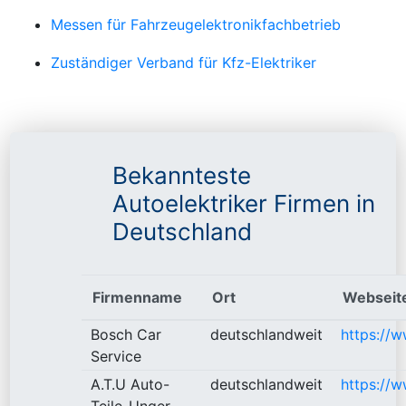
Messen für Fahrzeugelektronikfachbetrieb
Zuständiger Verband für Kfz-Elektriker
Bekannteste
Autoelektriker Firmen in
Deutschland
Firmenname
Ort
Webseit
Bosch Car
deutschlandweit
https://
Service
A.T.U Auto-
deutschlandweit
https://w
Teile-Unger