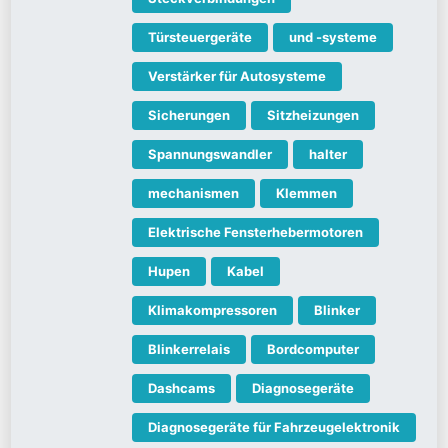
Türsteuergeräte
und -systeme
Verstärker für Autosysteme
Sicherungen
Sitzheizungen
Spannungswandler
halter
mechanismen
Klemmen
Elektrische Fensterhebermotoren
Hupen
Kabel
Klimakompressoren
Blinker
Blinkerrelais
Bordcomputer
Dashcams
Diagnosegeräte
Diagnosegeräte für Fahrzeugelektronik