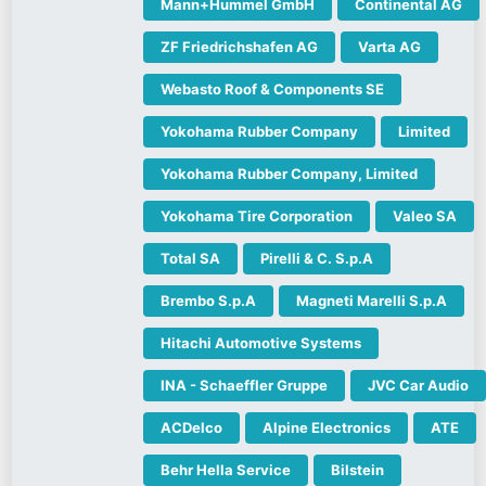
Mann+Hummel GmbH
Continental AG
ZF Friedrichshafen AG
Varta AG
Webasto Roof & Components SE
Yokohama Rubber Company
Limited
Yokohama Rubber Company, Limited
Yokohama Tire Corporation
Valeo SA
Total SA
Pirelli & C. S.p.A
Brembo S.p.A
Magneti Marelli S.p.A
Hitachi Automotive Systems
INA - Schaeffler Gruppe
JVC Car Audio
ACDelco
Alpine Electronics
ATE
Behr Hella Service
Bilstein