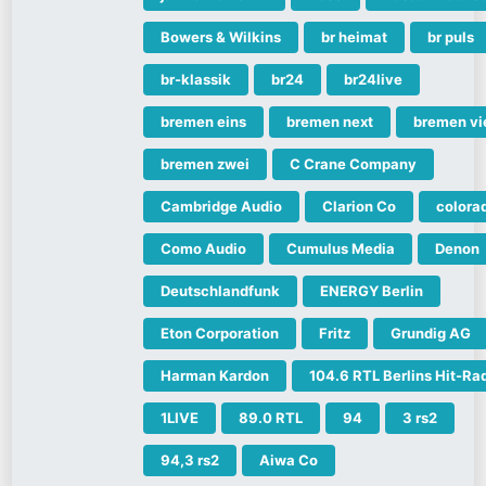
Bowers & Wilkins
br heimat
br puls
br-klassik
br24
br24live
bremen eins
bremen next
bremen vi
bremen zwei
C Crane Company
Cambridge Audio
Clarion Co
colora
Como Audio
Cumulus Media
Denon
Deutschlandfunk
ENERGY Berlin
Eton Corporation
Fritz
Grundig AG
Harman Kardon
104.6 RTL Berlins Hit-Ra
1LIVE
89.0 RTL
94
3 rs2
94,3 rs2
Aiwa Co