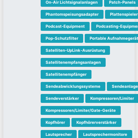
On-Air Lichtsignalanlagen
Patch-Panels
Phantomspeisungsadapter
Plattenspieler
Podcast-Equipment
Podcasting-Equipme
Pop-Schutzfilter
Portable Aufnahmegerä
Satelliten-UpLink-Ausrüstung
Satellitenempfangsanlagen
Satellitenempfänger
Sendeabwicklungssysteme
Sendeanlag
Sendeverstärker
Kompressoren/Limiter
Kompressoren/Limiter/Gate-Geräte
Kopfhörer
Kopfhörerverstärker
Lautsprecher
Lautsprechermonitore