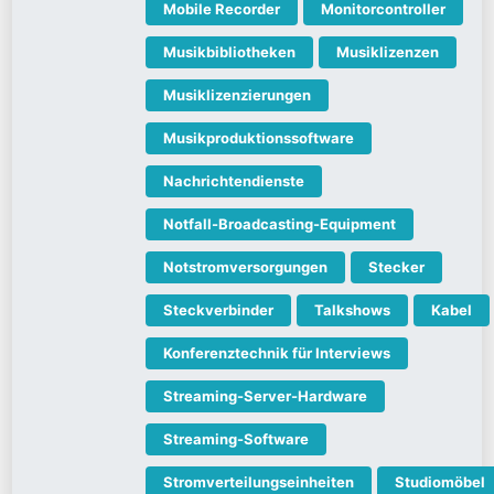
Mobile Recorder
Monitorcontroller
Musikbibliotheken
Musiklizenzen
Musiklizenzierungen
Musikproduktionssoftware
Nachrichtendienste
Notfall-Broadcasting-Equipment
Notstromversorgungen
Stecker
Steckverbinder
Talkshows
Kabel
Konferenztechnik für Interviews
Streaming-Server-Hardware
Streaming-Software
Stromverteilungseinheiten
Studiomöbel