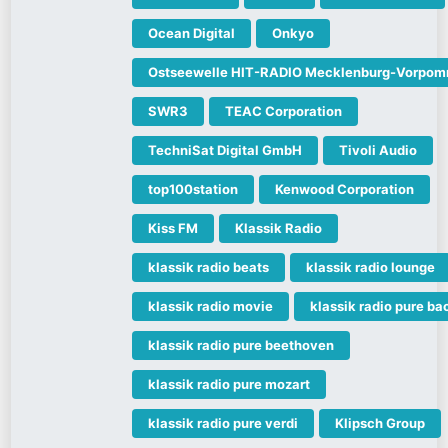
Ocean Digital
Onkyo
Ostseewelle HIT-RADIO Mecklenburg-Vorpo
SWR3
TEAC Corporation
TechniSat Digital GmbH
Tivoli Audio
top100station
Kenwood Corporation
Kiss FM
Klassik Radio
klassik radio beats
klassik radio lounge
klassik radio movie
klassik radio pure ba
klassik radio pure beethoven
klassik radio pure mozart
klassik radio pure verdi
Klipsch Group