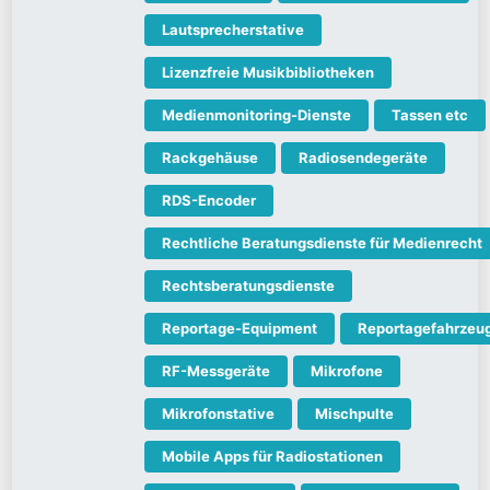
Lautsprecherstative
Lizenzfreie Musikbibliotheken
Medienmonitoring-Dienste
Tassen etc
Rackgehäuse
Radiosendegeräte
RDS-Encoder
Rechtliche Beratungsdienste für Medienrecht
Rechtsberatungsdienste
Reportage-Equipment
Reportagefahrzeu
RF-Messgeräte
Mikrofone
Mikrofonstative
Mischpulte
Mobile Apps für Radiostationen