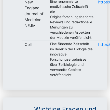
Eine renommierte
New
https:
medizinische Zeitschrift
England
die
Journal of
Originalforschungsberichte
Medicine
Reviews und redaktionelle
NEJM
Meinungen zu
verschiedenen Aspekten
der Medizin veröffentlicht.
Eine führende Zeitschrift
Cell
https:
im Bereich der Biologie die
innovative
Forschungsergebnisse
über Zellbiologie und
verwandte Gebiete
veröffentlicht.
Wichtige Fragen und