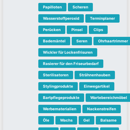
Papilloten
Scheren
Wasserstoffperoxid
Terminplaner
Perücken
Pinsel
Clips
Bademäntel
Seren
Ohrhaartrimmer
Wickler für Lockenfrisuren
Rasierer für den Friseurbedarf
Sterilisatoren
Strähnenhauben
Stylingprodukte
Einwegartikel
Bartpflegeprodukte
Wartebereichmöbel
Werbematerialien
Nackenstreifen
Öle
Wachs
Gel
Balsame