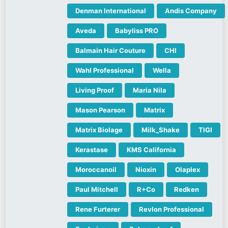
Denman International
Andis Company
Aveda
Babyliss PRO
Balmain Hair Couture
CHI
Wahl Professional
Wella
Living Proof
Maria Nila
Mason Pearson
Matrix
Matrix Biolage
Milk_Shake
TIGI
Kerastase
KMS California
Moroccanoil
Nioxin
Olaplex
Paul Mitchell
R+Co
Redken
Rene Furterer
Revlon Professional