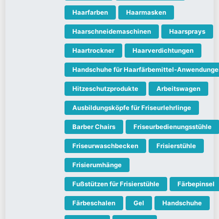
Haarfarben
Haarmasken
Haarschneidemaschinen
Haarsprays
Haartrockner
Haarverdichtungen
Handschuhe für Haarfärbemittel-Anwendunge
Hitzeschutzprodukte
Arbeitswagen
Ausbildungsköpfe für Friseurlehrlinge
Barber Chairs
Friseurbedienungsstühle
Friseurwaschbecken
Frisierstühle
Frisierumhänge
Fußstützen für Frisierstühle
Färbepinsel
Färbeschalen
Gel
Handschuhe