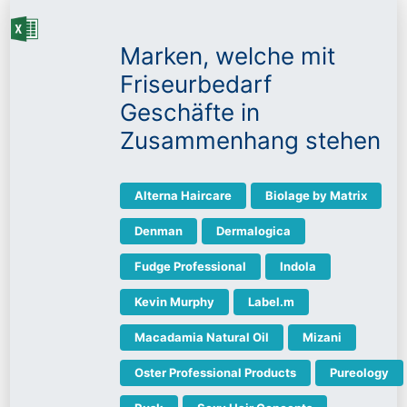
Marken, welche mit
Friseurbedarf
Geschäfte in
Zusammenhang stehen
Alterna Haircare
Biolage by Matrix
Denman
Dermalogica
Fudge Professional
Indola
Kevin Murphy
Label.m
Macadamia Natural Oil
Mizani
Oster Professional Products
Pureology