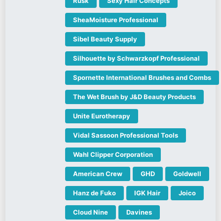
Rusk
Sexy Hair Concepts
SheaMoisture Professional
Sibel Beauty Supply
Silhouette by Schwarzkopf Professional
Spornette International Brushes and Combs
The Wet Brush by J&D Beauty Products
Unite Eurotherapy
Vidal Sassoon Professional Tools
Wahl Clipper Corporation
American Crew
GHD
Goldwell
Hanz de Fuko
IGK Hair
Joico
Cloud Nine
Davines