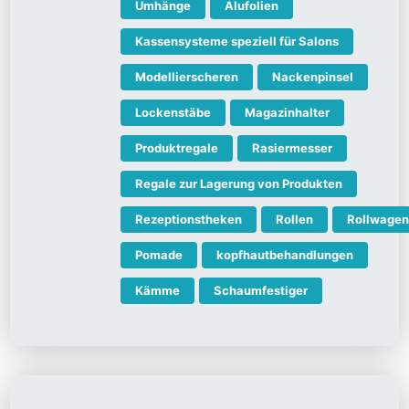
Umhänge
Alufolien
Kassensysteme speziell für Salons
Modellierscheren
Nackenpinsel
Lockenstäbe
Magazinhalter
Produktregale
Rasiermesser
Regale zur Lagerung von Produkten
Rezeptionstheken
Rollen
Rollwagen
Pomade
kopfhautbehandlungen
Kämme
Schaumfestiger