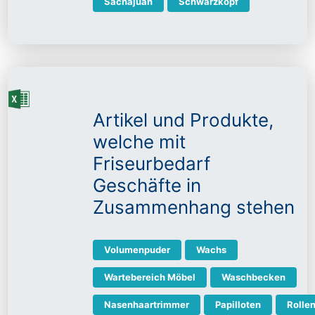
Sachajuan
Schwarzkopf
Artikel und Produkte,
welche mit
Friseurbedarf
Geschäfte in
Zusammenhang stehen
Volumenpuder
Wachs
Wartebereich Möbel
Waschbecken
Nasenhaartrimmer
Papilloten
Rolle