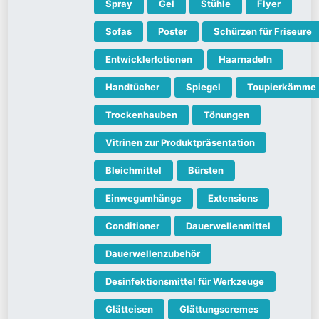
Spray
Gel
Stühle
Flyer
Sofas
Poster
Schürzen für Friseure
Entwicklerlotionen
Haarnadeln
Handtücher
Spiegel
Toupierkämme
Trockenhauben
Tönungen
Vitrinen zur Produktpräsentation
Bleichmittel
Bürsten
Einwegumhänge
Extensions
Conditioner
Dauerwellenmittel
Dauerwellenzubehör
Desinfektionsmittel für Werkzeuge
Glätteisen
Glättungscremes