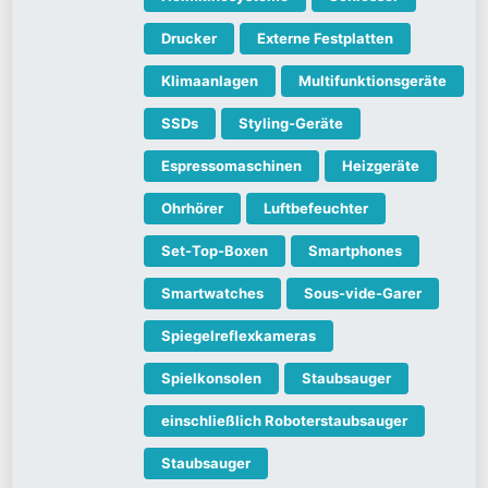
Drucker
Externe Festplatten
Klimaanlagen
Multifunktionsgeräte
SSDs
Styling-Geräte
Espressomaschinen
Heizgeräte
Ohrhörer
Luftbefeuchter
Set-Top-Boxen
Smartphones
Smartwatches
Sous-vide-Garer
Spiegelreflexkameras
Spielkonsolen
Staubsauger
einschließlich Roboterstaubsauger
Staubsauger