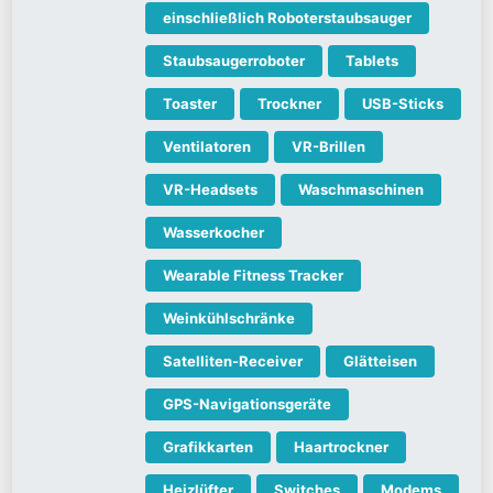
einschließlich Roboterstaubsauger
Staubsaugerroboter
Tablets
Toaster
Trockner
USB-Sticks
Ventilatoren
VR-Brillen
VR-Headsets
Waschmaschinen
Wasserkocher
Wearable Fitness Tracker
Weinkühlschränke
Satelliten-Receiver
Glätteisen
GPS-Navigationsgeräte
Grafikkarten
Haartrockner
Heizlüfter
Switches
Modems