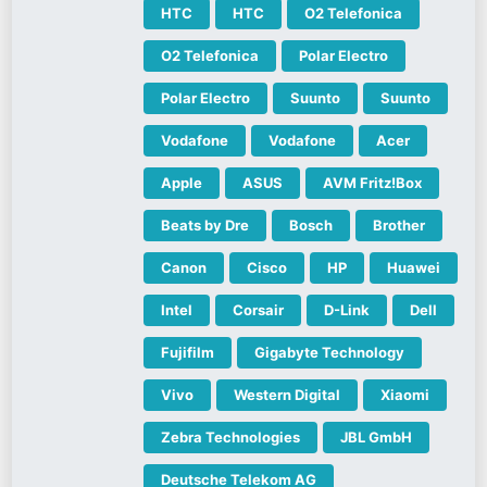
HTC
HTC
O2 Telefonica
O2 Telefonica
Polar Electro
Polar Electro
Suunto
Suunto
Vodafone
Vodafone
Acer
Apple
ASUS
AVM Fritz!Box
Beats by Dre
Bosch
Brother
Canon
Cisco
HP
Huawei
Intel
Corsair
D-Link
Dell
Fujifilm
Gigabyte Technology
Vivo
Western Digital
Xiaomi
Zebra Technologies
JBL GmbH
Deutsche Telekom AG