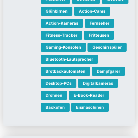
Glühbirnen
Action-Cams
Action-Kameras
Fernseher
Fitness-Tracker
Fritteusen
Gaming-Konsolen
Geschirrspüler
Bluetooth-Lautsprecher
Brotbackautomaten
Dampfgarer
Desktop-PCs
Digitalkameras
Drohnen
E-Book-Reader
Backöfen
Eismaschinen