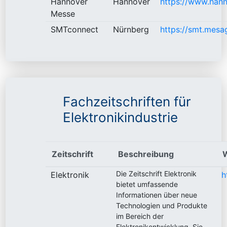
Hannover
Hannover
https://www.han
Messe
SMTconnect
Nürnberg
https://smt.mesa
Fachzeitschriften für
Elektronikindustrie
Zeitschrift
Beschreibung
Die Zeitschrift Elektronik
Elektronik
h
bietet umfassende
Informationen über neue
Technologien und Produkte
im Bereich der
Elektronikentwicklung. Sie