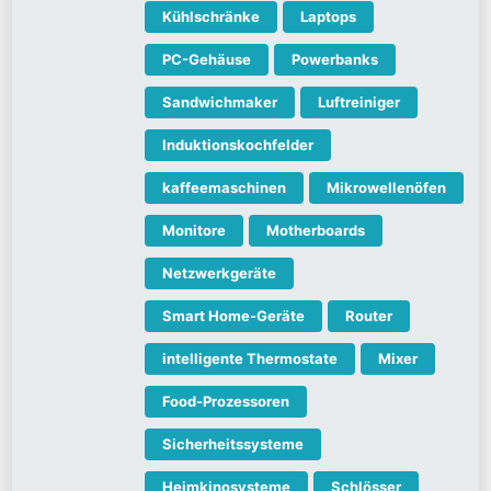
Kühlschränke
Laptops
PC-Gehäuse
Powerbanks
Sandwichmaker
Luftreiniger
Induktionskochfelder
kaffeemaschinen
Mikrowellenöfen
Monitore
Motherboards
Netzwerkgeräte
Smart Home-Geräte
Router
intelligente Thermostate
Mixer
Food-Prozessoren
Sicherheitssysteme
Heimkinosysteme
Schlösser