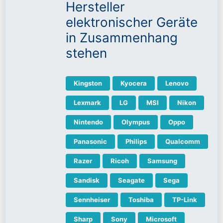
Hersteller
elektronischer Geräte
in Zusammenhang
stehen
Kingston
Kyocera
Lenovo
Lexmark
LG
MSI
Nikon
Nintendo
Olympus
Oppo
Panasonic
Philips
Qualcomm
Razer
Ricoh
Samsung
Sandisk
Seagate
Sega
Sennheiser
Toshiba
TP-Link
Sharp
Sony
Microsoft