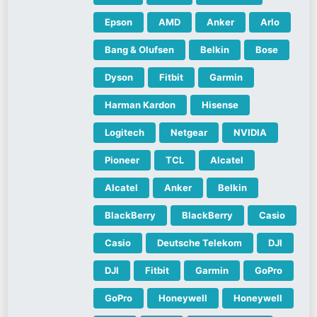
Epson
AMD
Anker
Arlo
Bang & Olufsen
Belkin
Bose
Dyson
Fitbit
Garmin
Harman Kardon
Hisense
Logitech
Netgear
NVIDIA
Pioneer
TCL
Alcatel
Alcatel
Anker
Belkin
BlackBerry
BlackBerry
Casio
Casio
Deutsche Telekom
DJI
DJI
Fitbit
Garmin
GoPro
GoPro
Honeywell
Honeywell