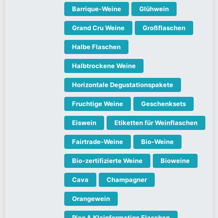
Barrique-Weine
Glühwein
Grand Cru Weine
Großflaschen
Halbe Flaschen
Halbtrockene Weine
Horizontale Degustationspakete
Fruchtige Weine
Geschenksets
Eiswein
Etiketten für Weinflaschen
Fairtrade-Weine
Bio-Weine
Bio-zertifizierte Weine
Bioweine
Cava
Champagner
Orangewein
Pico & Kleinformatige Flaschen