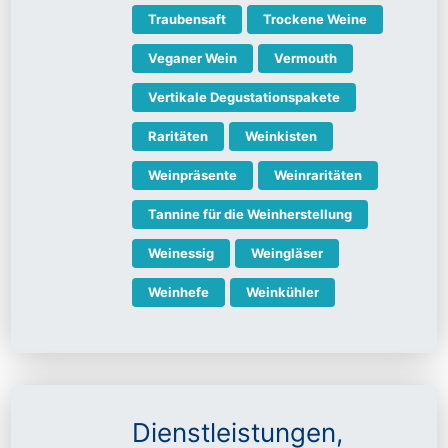
Traubensaft
Trockene Weine
Veganer Wein
Vermouth
Vertikale Degustationspakete
Raritäten
Weinkisten
Weinpräsente
Weinraritäten
Tannine für die Weinherstellung
Weinessig
Weingläser
Weinhefe
Weinkühler
Dienstleistungen,