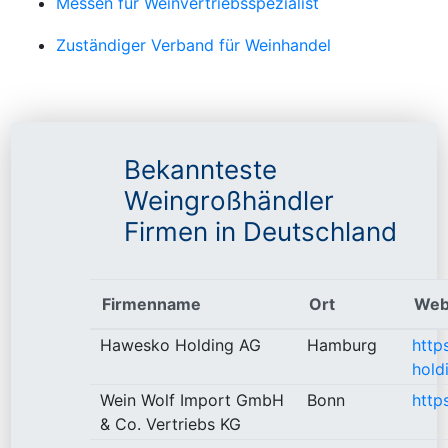
Messen für Weinvertriebsspezialist
Zuständiger Verband für Weinhandel
Bekannteste
Weingroßhändler
Firmen in Deutschland
Firmenname
Ort
Web
Hawesko Holding AG
Hamburg
http
hold
Wein Wolf Import GmbH
Bonn
http
& Co. Vertriebs KG