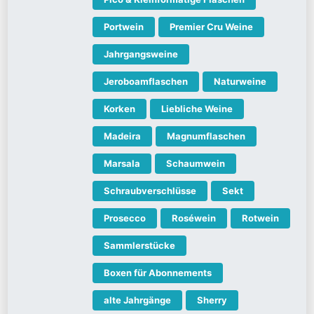
Portwein
Premier Cru Weine
Jahrgangsweine
Jeroboamflaschen
Naturweine
Korken
Liebliche Weine
Madeira
Magnumflaschen
Marsala
Schaumwein
Schraubverschlüsse
Sekt
Prosecco
Roséwein
Rotwein
Sammlerstücke
Boxen für Abonnements
alte Jahrgänge
Sherry