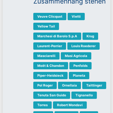
Zusammenhang stehen
Veuve Clicquot
Vietti
Yellow Tail
Marchesi di Barolo S.p.A
Krug
Laurent-Perrier
Louis Roederer
Masciarelli
Masi Agricola
Moët & Chandon
Penfolds
Piper-Heidsieck
Planeta
Pol Roger
Ornellaia
Taittinger
Tenuta San Guido
Tignanello
Torres
Robert Mondavi