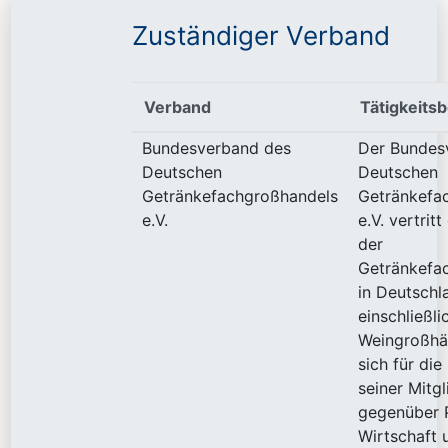
Zuständiger Verband
Verband
Tätigkeits
Bundesverband des
Der Bundes
Deutschen
Deutschen
Getränkefachgroßhandels
Getränkefa
e.V.
e.V. vertritt
der
Getränkefa
in Deutschl
einschließli
Weingroßhän
sich für die
seiner Mitgl
gegenüber P
Wirtschaft 