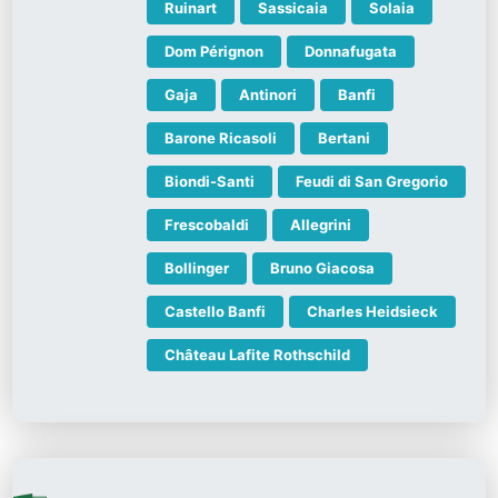
Ruinart
Sassicaia
Solaia
Dom Pérignon
Donnafugata
Gaja
Antinori
Banfi
Barone Ricasoli
Bertani
Biondi-Santi
Feudi di San Gregorio
Frescobaldi
Allegrini
Bollinger
Bruno Giacosa
Castello Banfi
Charles Heidsieck
Château Lafite Rothschild