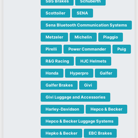
SBS Brakes
Schuberth
Scottoiler
SENA
Sena Bluetooth Communication Systems
Metzeler
Michelin
Piaggio
Pirelli
Power Commander
Puig
R&G Racing
HJC Helmets
Honda
Hyperpro
Galfer
Galfer Brakes
Givi
Givi Luggage and Accessories
Harley-Davidson
Hepco & Becker
Hepco & Becker Luggage Systems
Hepko & Becker
EBC Brakes