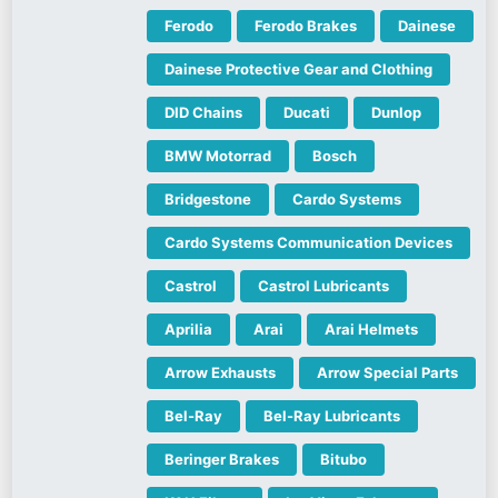
Ferodo
Ferodo Brakes
Dainese
Dainese Protective Gear and Clothing
DID Chains
Ducati
Dunlop
BMW Motorrad
Bosch
Bridgestone
Cardo Systems
Cardo Systems Communication Devices
Castrol
Castrol Lubricants
Aprilia
Arai
Arai Helmets
Arrow Exhausts
Arrow Special Parts
Bel-Ray
Bel-Ray Lubricants
Beringer Brakes
Bitubo