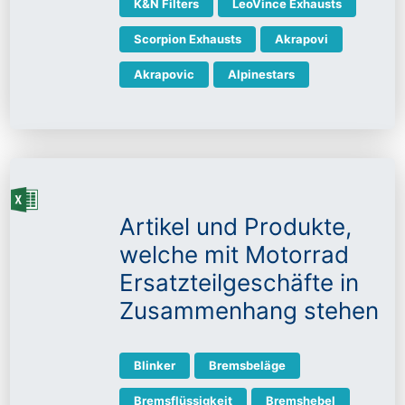
K&N Filters
LeoVince Exhausts
Scorpion Exhausts
Akrapovi
Akrapovic
Alpinestars
Artikel und Produkte,
welche mit Motorrad
Ersatzteilgeschäfte in
Zusammenhang stehen
Blinker
Bremsbeläge
Bremsflüssigkeit
Bremshebel