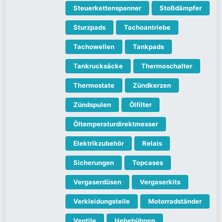
Steuerkettenspanner
Stoßdämpfer
Sturzpads
Tachoantriebe
Tachowellen
Tankpads
Tankrucksäcke
Thermoschalter
Thermostate
Zündkerzen
Zündspulen
Ölfilter
Öltemperaturdirektmesser
Elektrikzubehör
Relais
Sicherungen
Topcases
Vergaserdüsen
Vergaserkits
Verkleidungsteile
Motorradständer
Ventile
Hebebühnen