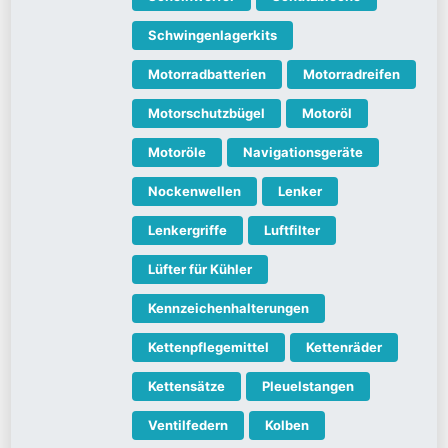
Schwingenlagerkits
Motorradbatterien
Motorradreifen
Motorschutzbügel
Motoröl
Motoröle
Navigationsgeräte
Nockenwellen
Lenker
Lenkergriffe
Luftfilter
Lüfter für Kühler
Kennzeichenhalterungen
Kettenpflegemittel
Kettenräder
Kettensätze
Pleuelstangen
Ventilfedern
Kolben