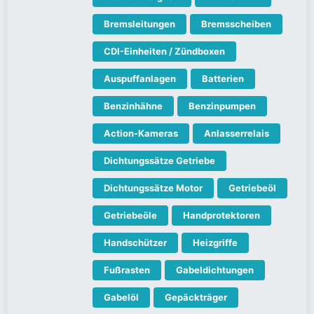
Bremsleitungen
Bremsscheiben
CDI-Einheiten / Zündboxen
Auspuffanlagen
Batterien
Benzinhähne
Benzinpumpen
Action-Kameras
Anlasserrelais
Dichtungssätze Getriebe
Dichtungssätze Motor
Getriebeöl
Getriebeöle
Handprotektoren
Handschützer
Heizgriffe
Fußrasten
Gabeldichtungen
Gabelöl
Gepäckträger