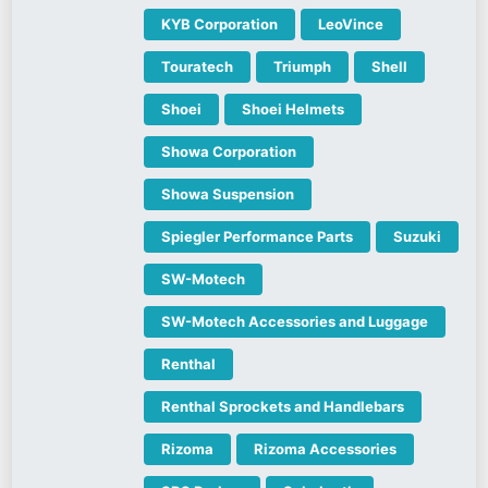
KYB Corporation
LeoVince
Touratech
Triumph
Shell
Shoei
Shoei Helmets
Showa Corporation
Showa Suspension
Spiegler Performance Parts
Suzuki
SW-Motech
SW-Motech Accessories and Luggage
Renthal
Renthal Sprockets and Handlebars
Rizoma
Rizoma Accessories