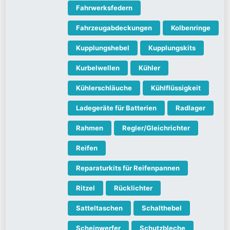
Fahrwerksfedern
Fahrzeugabdeckungen
Kolbenringe
Kupplungshebel
Kupplungskits
Kurbelwellen
Kühler
Kühlerschläuche
Kühlflüssigkeit
Ladegeräte für Batterien
Radlager
Rahmen
Regler/Gleichrichter
Reifen
Reparaturkits für Reifenpannen
Ritzel
Rücklichter
Satteltaschen
Schalthebel
Scheinwerfer
Schutzbleche