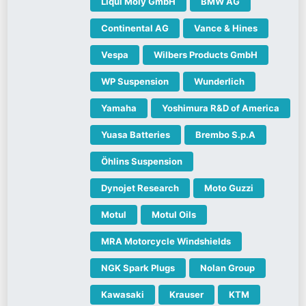
Liqui Moly GmbH
BMW AG
Continental AG
Vance & Hines
Vespa
Wilbers Products GmbH
WP Suspension
Wunderlich
Yamaha
Yoshimura R&D of America
Yuasa Batteries
Brembo S.p.A
Öhlins Suspension
Dynojet Research
Moto Guzzi
Motul
Motul Oils
MRA Motorcycle Windshields
NGK Spark Plugs
Nolan Group
Kawasaki
Krauser
KTM