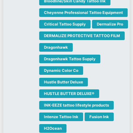
Bloodline/Skin Candy Tattoo Ink
Cheyenne Professional Tattoo Equipment
Critical Tattoo Supply
Dermalize Pro
DERMALIZE PROTECTIVE TATTOO FILM
Dragonhawk
Dragonhawk Tattoo Supply
Dynamic Color Co
Hustle Butter Deluxe
HUSTLE BUTTER DELUXE®
INK-EEZE tattoo lifestyle products
Intenze Tattoo Ink
Fusion Ink
H2Ocean