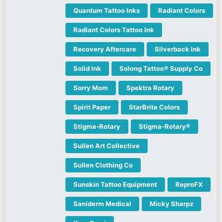
Quantum Tattoo Inks
Radiant Colors
Radiant Colors Tattoo Ink
Recovery Aftercare
Silverback Ink
Solid Ink
Solong Tattoo® Supply Co
Sorry Mom
Spektra Rotary
Spirit Paper
StarBrite Colors
Stigma-Rotary
Stigma-Rotary®
Sullen Art Collective
Sullen Clothing Co
Sunskin Tattoo Equipment
ReproFX
Saniderm Medical
Micky Sharpz