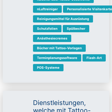
nLuftreiniger
Personalisierte Visitenkart
Reinigungsmittel für Ausrüstung
Schutzfolien
Spülbecher
Anästhesiecremes
Bücher mit Tattoo-Vorlagen
Terminplanungssoftware
Flash-Art
POS-Systeme
Dienstleistungen,
welche mit Tattoo-