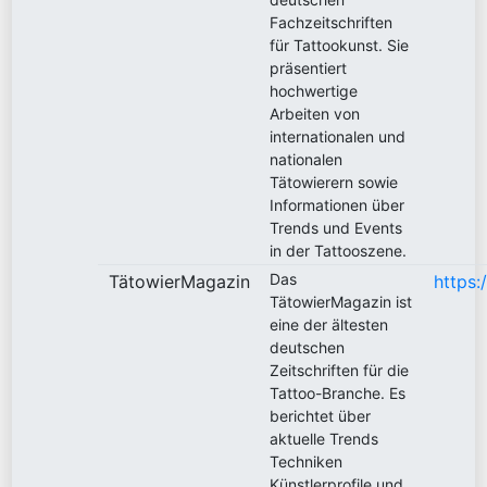
Fachzeitschriften
für Tattookunst. Sie
präsentiert
hochwertige
Arbeiten von
internationalen und
nationalen
Tätowierern sowie
Informationen über
Trends und Events
in der Tattooszene.
Das
TätowierMagazin
https
TätowierMagazin ist
eine der ältesten
deutschen
Zeitschriften für die
Tattoo-Branche. Es
berichtet über
aktuelle Trends
Techniken
Künstlerprofile und