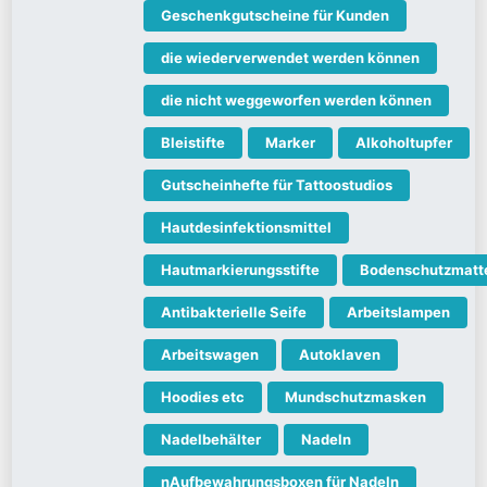
Geschenkgutscheine für Kunden
die wiederverwendet werden können
die nicht weggeworfen werden können
Bleistifte
Marker
Alkoholtupfer
Gutscheinhefte für Tattoostudios
Hautdesinfektionsmittel
Hautmarkierungsstifte
Bodenschutzmatt
Antibakterielle Seife
Arbeitslampen
Arbeitswagen
Autoklaven
Hoodies etc
Mundschutzmasken
Nadelbehälter
Nadeln
nAufbewahrungsboxen für Nadeln