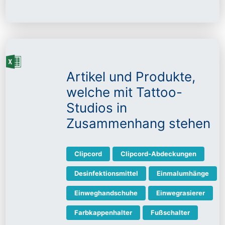
Artikel und Produkte,
welche mit Tattoo-
Studios in
Zusammenhang stehen
Clipcord
Clipcord-Abdeckungen
Desinfektionsmittel
Einmalumhänge
Einweghandschuhe
Einwegrasierer
Farbkappenhalter
Fußschalter