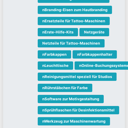
nBranding-Eisen zum Hautbranding
nErsatzteile für Tattoo-Maschinen
nErste-Hilfe-Kits
Netzgeräte
Netzteile für Tattoo-Maschinen
nFarbkappen
nFarbkappenhalter
nLeuchttische
nOnline-Buchungssystem
nReinigungsmittel speziell für Studios
nRührstäbchen für Farbe
nSoftware zur Motivgestaltung
nSprühflaschen für Desinfektionsmittel
nWerkzeug zur Maschinenwartung