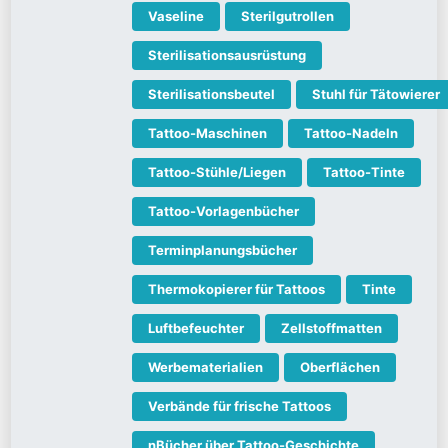
Vaseline
Sterilgutrollen
Sterilisationsausrüstung
Sterilisationsbeutel
Stuhl für Tätowierer
Tattoo-Maschinen
Tattoo-Nadeln
Tattoo-Stühle/Liegen
Tattoo-Tinte
Tattoo-Vorlagenbücher
Terminplanungsbücher
Thermokopierer für Tattoos
Tinte
Luftbefeuchter
Zellstoffmatten
Werbematerialien
Oberflächen
Verbände für frische Tattoos
nBücher über Tattoo-Geschichte