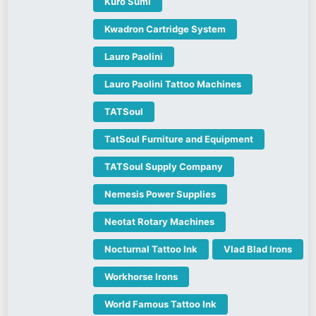
Kuro Sumi
Kwadron Cartridge System
Lauro Paolini
Lauro Paolini Tattoo Machines
TATSoul
TatSoul Furniture and Equipment
TATSoul Supply Company
Nemesis Power Supplies
Neotat Rotary Machines
Nocturnal Tattoo Ink
Vlad Blad Irons
Workhorse Irons
World Famous Tattoo Ink