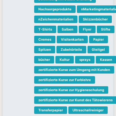
Nachsorgeprodukte
nMarketingmateriali
nZeichenmaterialien
Skizzenbücher
T-Shirts
Salben
Flyer
Stifte
Cremes
Visitenkarten
Papier
Spitzen
Zubehörteile
Gleitgel
bücher
Kultur
sprays
Kassen
zertifizierte Kurse zum Umgang mit Kunden
zertifizierte Kurse zur Farblehre
zertifizierte Kurse zur Hygieneschulung
zertifizierte Kurse zur Kunst des Tätowierens
Transferpapier
Ultraschallreiniger