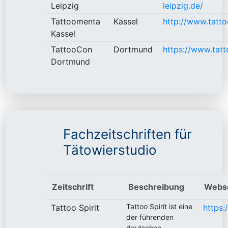
Leipzig
leipzig.de/
Tattoomenta
Kassel
http://www.tatt
Kassel
TattooCon
Dortmund
https://www.tat
Dortmund
Fachzeitschriften für
Tätowierstudio
Zeitschrift
Beschreibung
Webse
Tattoo Spirit ist eine
Tattoo Spirit
https:
der führenden
deutschen