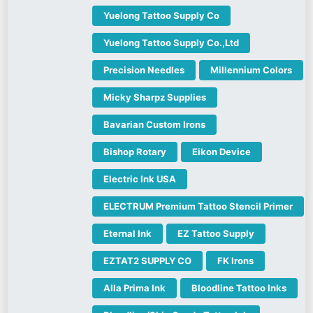
Yuelong Tattoo Supply Co
Yuelong Tattoo Supply Co.,Ltd
Precision Needles
Millennium Colors
Micky Sharpz Supplies
Bavarian Custom Irons
Bishop Rotary
Eikon Device
Electric Ink USA
ELECTRUM Premium Tattoo Stencil Primer
Eternal Ink
EZ Tattoo Supply
EZTAT2 SUPPLY CO
FK Irons
Alla Prima Ink
Bloodline Tattoo Inks