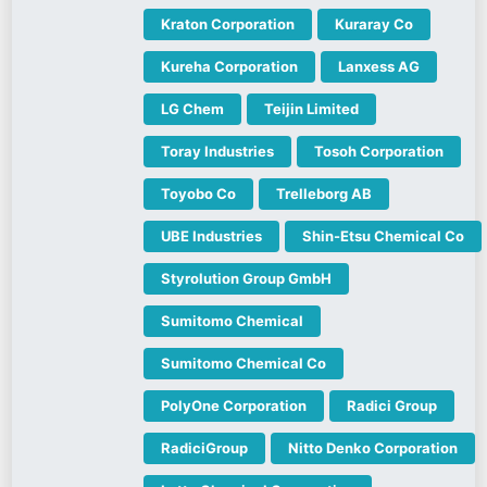
Kraton Corporation
Kuraray Co
Kureha Corporation
Lanxess AG
LG Chem
Teijin Limited
Toray Industries
Tosoh Corporation
Toyobo Co
Trelleborg AB
UBE Industries
Shin-Etsu Chemical Co
Styrolution Group GmbH
Sumitomo Chemical
Sumitomo Chemical Co
PolyOne Corporation
Radici Group
RadiciGroup
Nitto Denko Corporation