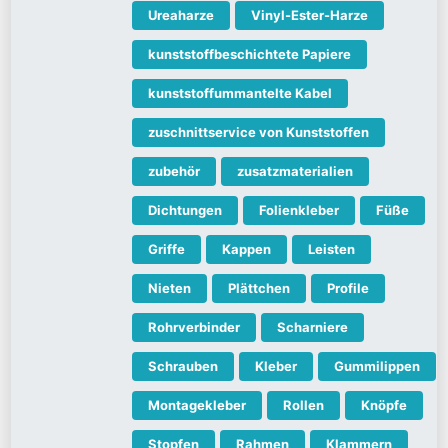
Ureaharze
Vinyl-Ester-Harze
kunststoffbeschichtete Papiere
kunststoffummantelte Kabel
zuschnittservice von Kunststoffen
zubehör
zusatzmaterialien
Dichtungen
Folienkleber
Füße
Griffe
Kappen
Leisten
Nieten
Plättchen
Profile
Rohrverbinder
Scharniere
Schrauben
Kleber
Gummilippen
Montagekleber
Rollen
Knöpfe
Stopfen
Rahmen
Klammern