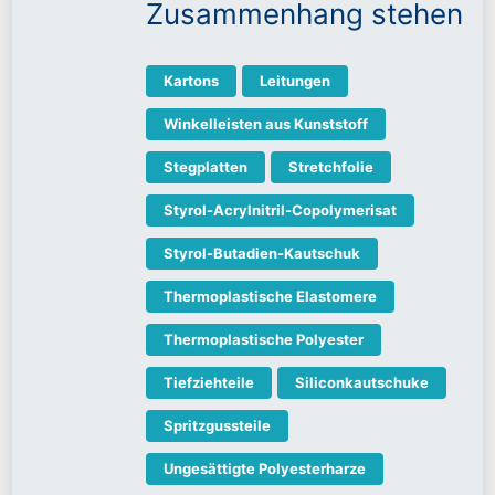
Zusammenhang stehen
Kartons
Leitungen
Winkelleisten aus Kunststoff
Stegplatten
Stretchfolie
Styrol-Acrylnitril-Copolymerisat
Styrol-Butadien-Kautschuk
Thermoplastische Elastomere
Thermoplastische Polyester
Tiefziehteile
Siliconkautschuke
Spritzgussteile
Ungesättigte Polyesterharze