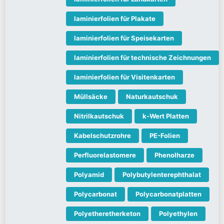
laminierfolien für Plakate
laminierfolien für Speisekarten
laminierfolien für technische Zeichnungen
laminierfolien für Visitenkarten
Müllsäcke
Naturkautschuk
Nitrilkautschuk
k-Wert Platten
Kabelschutzrohre
PE-Folien
Perfluorelastomere
Phenolharze
Polyamid
Polybutylenterephthalat
Polycarbonat
Polycarbonatplatten
Polyetheretherketon
Polyethylen