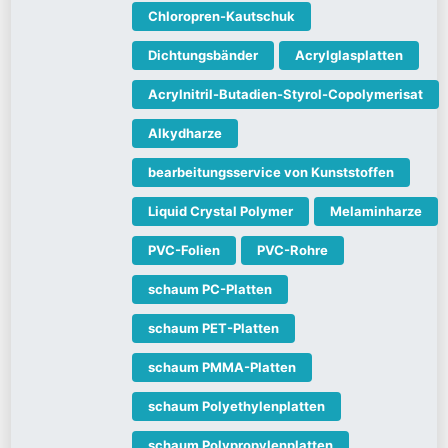
Chloropren-Kautschuk
Dichtungsbänder
Acrylglasplatten
Acrylnitril-Butadien-Styrol-Copolymerisat
Alkydharze
bearbeitungsservice von Kunststoffen
Liquid Crystal Polymer
Melaminharze
PVC-Folien
PVC-Rohre
schaum PC-Platten
schaum PET-Platten
schaum PMMA-Platten
schaum Polyethylenplatten
schaum Polypropylenplatten