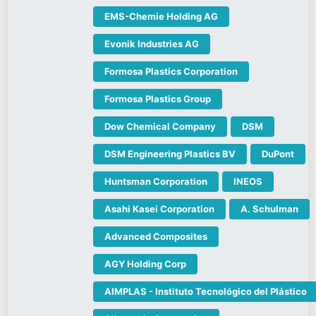
EMS-Chemie Holding AG
Evonik Industries AG
Formosa Plastics Corporation
Formosa Plastics Group
Dow Chemical Company
DSM
DSM Engineering Plastics BV
DuPont
Huntsman Corporation
INEOS
Asahi Kasei Corporation
A. Schulman
Advanced Composites
AGY Holding Corp
AIMPLAS - Instituto Tecnológico del Plástico