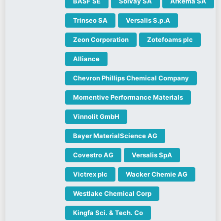
BASF SE
Solvay SA
Arkema SA
Trinseo SA
Versalis S.p.A
Zeon Corporation
Zotefoams plc
Alliance
Chevron Phillips Chemical Company
Momentive Performance Materials
Vinnolit GmbH
Bayer MaterialScience AG
Covestro AG
Versalis SpA
Victrex plc
Wacker Chemie AG
Westlake Chemical Corp
Kingfa Sci. & Tech. Co