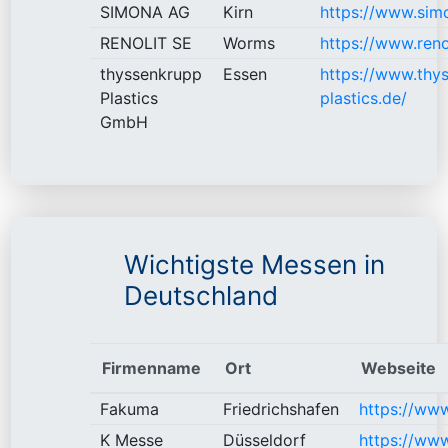
SIMONA AG
Kirn
https://www.sim
RENOLIT SE
Worms
https://www.ren
thyssenkrupp
Essen
https://www.thy
Plastics
plastics.de/
GmbH
Wichtigste Messen in
Deutschland
Firmenname
Ort
Webseite
Fakuma
Friedrichshafen
https://ww
K Messe
Düsseldorf
https://www