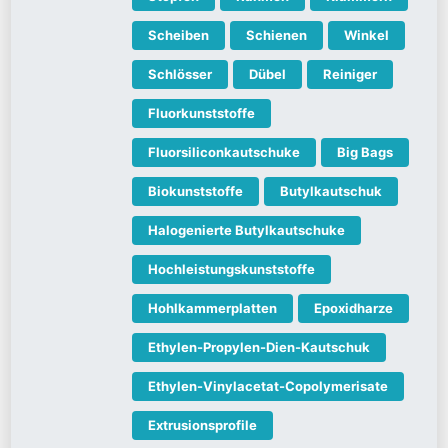
Scheiben
Schienen
Winkel
Schlösser
Dübel
Reiniger
Fluorkunststoffe
Fluorsiliconkautschuke
Big Bags
Biokunststoffe
Butylkautschuk
Halogenierte Butylkautschuke
Hochleistungskunststoffe
Hohlkammerplatten
Epoxidharze
Ethylen-Propylen-Dien-Kautschuk
Ethylen-Vinylacetat-Copolymerisate
Extrusionsprofile