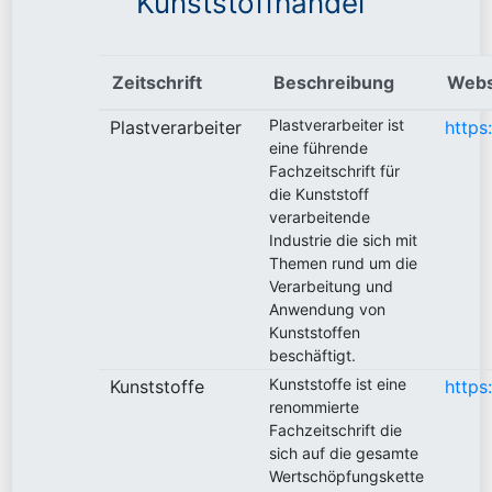
Kunststoffhandel
Zeitschrift
Beschreibung
Webs
Plastverarbeiter ist
Plastverarbeiter
https
eine führende
Fachzeitschrift für
die Kunststoff
verarbeitende
Industrie die sich mit
Themen rund um die
Verarbeitung und
Anwendung von
Kunststoffen
beschäftigt.
Kunststoffe ist eine
Kunststoffe
https
renommierte
Fachzeitschrift die
sich auf die gesamte
Wertschöpfungskette