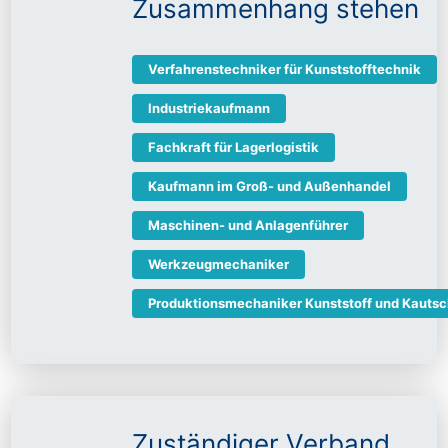
Zusammenhang stehen
Verfahrenstechniker für Kunststofftechnik
Industriekaufmann
Fachkraft für Lagerlogistik
Kaufmann im Groß- und Außenhandel
Maschinen- und Anlagenführer
Werkzeugmechaniker
Produktionsmechaniker Kunststoff und Kauts
Zuständiger Verband