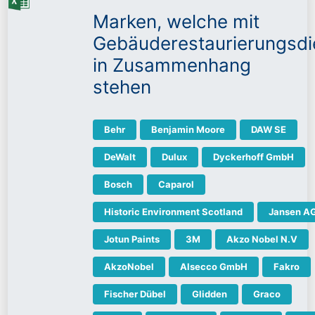
Marken, welche mit
Gebäuderestaurierungsdi
in Zusammenhang
stehen
Behr
Benjamin Moore
DAW SE
DeWalt
Dulux
Dyckerhoff GmbH
Bosch
Caparol
Historic Environment Scotland
Jansen A
Jotun Paints
3M
Akzo Nobel N.V
AkzoNobel
Alsecco GmbH
Fakro
Fischer Dübel
Glidden
Graco