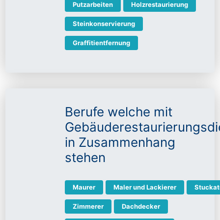
Putzarbeiten
Holzrestaurierung
Steinkonservierung
Graffitientfernung
Berufe welche mit
Gebäuderestaurierungsdi
in Zusammenhang
stehen
Maurer
Maler und Lackierer
Stuckat
Zimmerer
Dachdecker