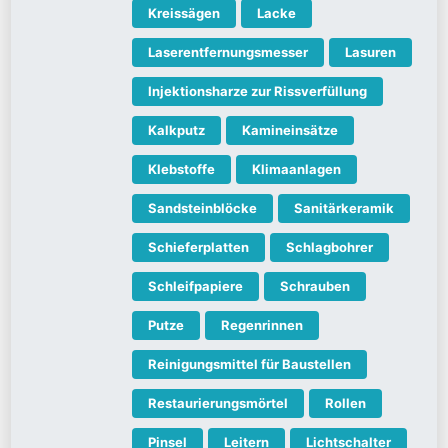
Kreissägen
Lacke
Laserentfernungsmesser
Lasuren
Injektionsharze zur Rissverfüllung
Kalkputz
Kamineinsätze
Klebstoffe
Klimaanlagen
Sandsteinblöcke
Sanitärkeramik
Schieferplatten
Schlagbohrer
Schleifpapiere
Schrauben
Putze
Regenrinnen
Reinigungsmittel für Baustellen
Restaurierungsmörtel
Rollen
Pinsel
Leitern
Lichtschalter