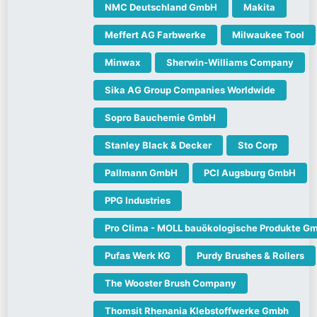
NMC Deutschland GmbH
Makita
Meffert AG Farbwerke
Milwaukee Tool
Minwax
Sherwin-Williams Company
Sika AG Group Companies Worldwide
Sopro Bauchemie GmbH
Stanley Black & Decker
Sto Corp
Pallmann GmbH
PCI Augsburg GmbH
PPG Industries
Pro Clima - MOLL bauökologische Produkte G
Pufas Werk KG
Purdy Brushes & Rollers
The Wooster Brush Company
Thomsit Rhenania Klebstoffwerke Gmbh