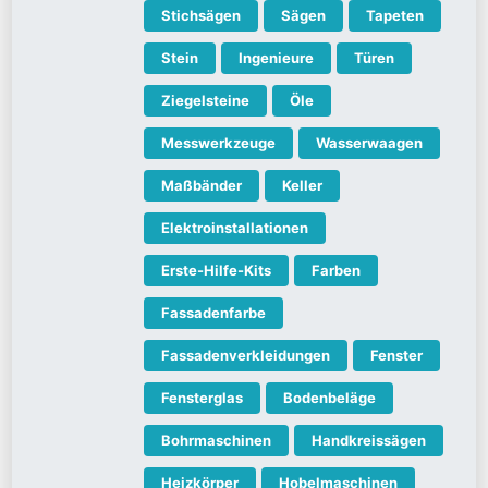
Stichsägen
Sägen
Tapeten
Stein
Ingenieure
Türen
Ziegelsteine
Öle
Messwerkzeuge
Wasserwaagen
Maßbänder
Keller
Elektroinstallationen
Erste-Hilfe-Kits
Farben
Fassadenfarbe
Fassadenverkleidungen
Fenster
Fensterglas
Bodenbeläge
Bohrmaschinen
Handkreissägen
Heizkörper
Hobelmaschinen