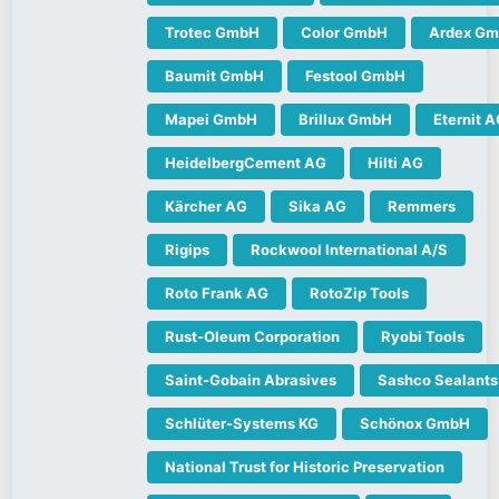
Trotec GmbH
Color GmbH
Ardex G
Baumit GmbH
Festool GmbH
Mapei GmbH
Brillux GmbH
Eternit 
HeidelbergCement AG
Hilti AG
Kärcher AG
Sika AG
Remmers
Rigips
Rockwool International A/S
Roto Frank AG
RotoZip Tools
Rust-Oleum Corporation
Ryobi Tools
Saint-Gobain Abrasives
Sashco Sealants
Schlüter-Systems KG
Schönox GmbH
National Trust for Historic Preservation