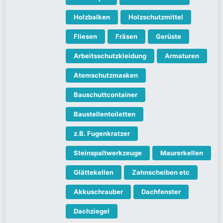
Holzbalken
Holzschutzmittel
Fliesen
Fräsen
Gerüste
Arbeitsschutzkleidung
Armaturen
Atemschutzmasken
Bauschuttcontainer
Baustellentoiletten
z.B. Fugenkratzer
Steinspaltwerkzeuge
Maurerkellen
Glättekellen
Zahnscheiben etc
Akkuschrauber
Dachfenster
Dachziegel