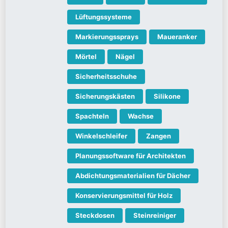
Lüftungssysteme
Markierungssprays
Maueranker
Mörtel
Nägel
Sicherheitsschuhe
Sicherungskästen
Silikone
Spachteln
Wachse
Winkelschleifer
Zangen
Planungssoftware für Architekten
Abdichtungsmaterialien für Dächer
Konservierungsmittel für Holz
Steckdosen
Steinreiniger