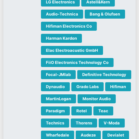
LG Electronics
Astell&Kern
Audio-Technica
Bang & Olufsen
Hifiman Electronics Co
Harman Kardon
Elac Electroacustic GmbH
FiiO Electronics Technology Co
Focal-JMlab
Definitive Technology
Dynaudio
Grado Labs
Hifiman
MartinLogan
Monitor Audio
Paradigm
Rotel
Teac
Technics
Thorens
V-Moda
Wharfedale
Audeze
Devialet