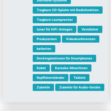
Surround-Systeme
Tragbare CD-Spieler mit Radiofunktion
Tragbare Lautsprecher
tuner für HiFi-Anlagen
Verstärker
Produzenten
Videokonferenzen
batterien
Dockingstationen für Smartphones
Kabel
Karaoke-Maschinen
Kopfhörerständer
Tablets
Zubehör
Zubehör für Audio-Geräte