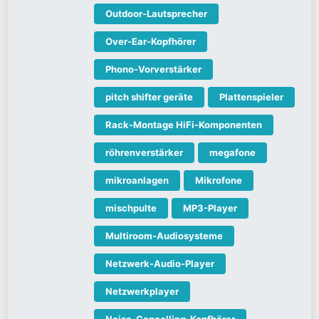
Outdoor-Lautsprecher
Over-Ear-Kopfhörer
Phono-Vorverstärker
pitch shifter geräte
Plattenspieler
Rack-Montage HiFi-Komponenten
röhrenverstärker
megafone
mikroanlagen
Mikrofone
mischpulte
MP3-Player
Multiroom-Audiosysteme
Netzwerk-Audio-Player
Netzwerkplayer