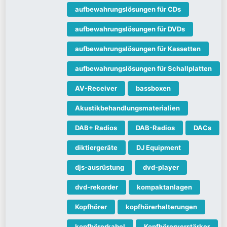
aufbewahrungslösungen für CDs
aufbewahrungslösungen für DVDs
aufbewahrungslösungen für Kassetten
aufbewahrungslösungen für Schallplatten
AV-Receiver
bassboxen
Akustikbehandlungsmaterialien
DAB+ Radios
DAB-Radios
DACs
diktiergeräte
DJ Equipment
djs-ausrüstung
dvd-player
dvd-rekorder
kompaktanlagen
Kopfhörer
kopfhörerhalterungen
kopfhörerkabel
Kopfhörerverstärker