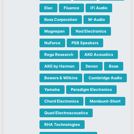
Elac
Fluance
iFi Audio
Koss Corporation
M-Audio
Magnepan
Nad Electronics
NuForce
PSB Speakers
Rega Research
AKG Acoustics
AKG by Harman
Denon
Bose
Bowers & Wilkins
Cambridge Audio
Yamaha
Paradigm Electronics
Chord Electronics
Mordaunt-Short
Quad Electroacoustics
RHA Technologies