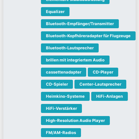
Equalizer
Bluetooth-Empfänger/Transmitter
Bluetooth-Kopfhöreradapter für Flugzeuge
Bluetooth-Lautsprecher
brillen mit integriertem Audio
cassettenadapter
CD-Player
CD-Spieler
Center-Lautsprecher
Heimkino-Systeme
HiFi-Anlagen
HiFi-Verstärker
High-Resolution Audio Player
FM/AM-Radios