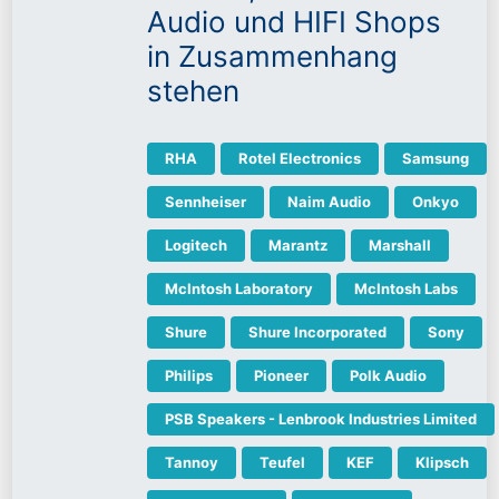
Audio und HIFI Shops
in Zusammenhang
stehen
RHA
Rotel Electronics
Samsung
Sennheiser
Naim Audio
Onkyo
Logitech
Marantz
Marshall
McIntosh Laboratory
McIntosh Labs
Shure
Shure Incorporated
Sony
Philips
Pioneer
Polk Audio
PSB Speakers - Lenbrook Industries Limited
Tannoy
Teufel
KEF
Klipsch