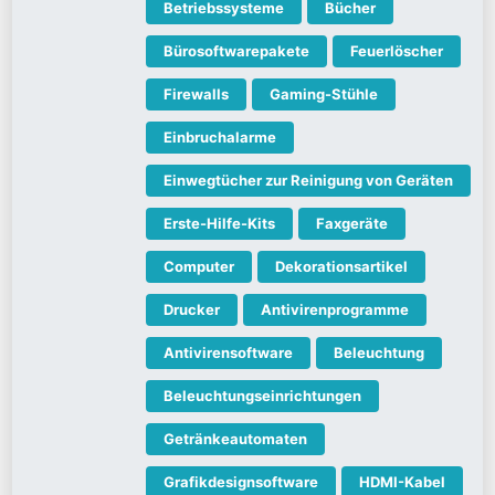
Betriebssysteme
Bücher
Bürosoftwarepakete
Feuerlöscher
Firewalls
Gaming-Stühle
Einbruchalarme
Einwegtücher zur Reinigung von Geräten
Erste-Hilfe-Kits
Faxgeräte
Computer
Dekorationsartikel
Drucker
Antivirenprogramme
Antivirensoftware
Beleuchtung
Beleuchtungseinrichtungen
Getränkeautomaten
Grafikdesignsoftware
HDMI-Kabel