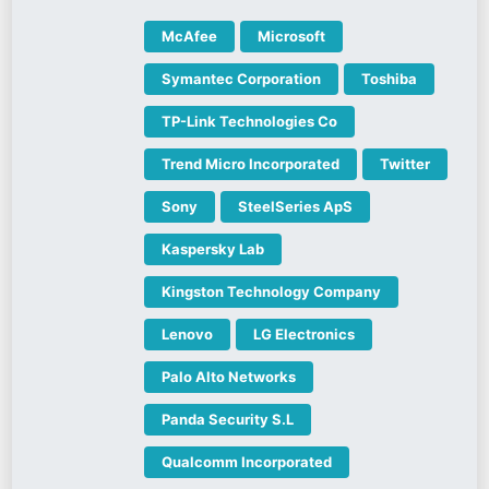
McAfee
Microsoft
Symantec Corporation
Toshiba
TP-Link Technologies Co
Trend Micro Incorporated
Twitter
Sony
SteelSeries ApS
Kaspersky Lab
Kingston Technology Company
Lenovo
LG Electronics
Palo Alto Networks
Panda Security S.L
Qualcomm Incorporated