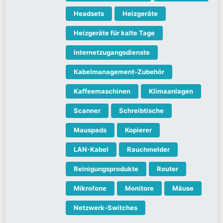
Headsets
Heizgeräte
Heizgeräte für kalte Tage
Internetzugangsdienste
Kabelmanagement-Zubehör
Kaffeemaschinen
Klimaanlagen
Scanner
Schreibtische
Mauspads
Kopierer
LAN-Kabel
Rauchmelder
Reinigungsprodukte
Router
Mikrofone
Monitore
Mäuse
Netzwerk-Switches