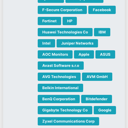
F-Secure Corporation
Facebook
Fortinet
HP
Huawei Technologies Co
IBM
Intel
Juniper Networks
AOC Monitors
Apple
ASUS
Avast Software s.r.o
AVG Technologies
AVM GmbH
Belkin International
BenQ Corporation
Bitdefender
Gigabyte Technology Co
Google
Zyxel Communications Corp