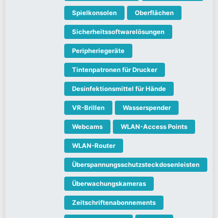
Spielkonsolen
Oberflächen
Sicherheitssoftwarelösungen
Peripheriegeräte
Tintenpatronen für Drucker
Desinfektionsmittel für Hände
VR-Brillen
Wasserspender
Webcams
WLAN-Access Points
WLAN-Router
Überspannungsschutzsteckdosenleisten
Überwachungskameras
Zeitschriftenabonnements