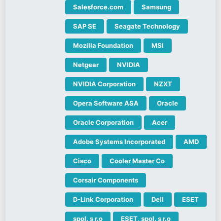
Salesforce.com
Samsung
SAP SE
Seagate Technology
Mozilla Foundation
MSI
Netgear
NVIDIA
NVIDIA Corporation
NZXT
Opera Software ASA
Oracle
Oracle Corporation
Acer
Adobe Systems Incorporated
AMD
Cisco
Cooler Master Co
Corsair Components
D-Link Corporation
Dell
ESET
spol. s r.o
ESET, spol. s r.o