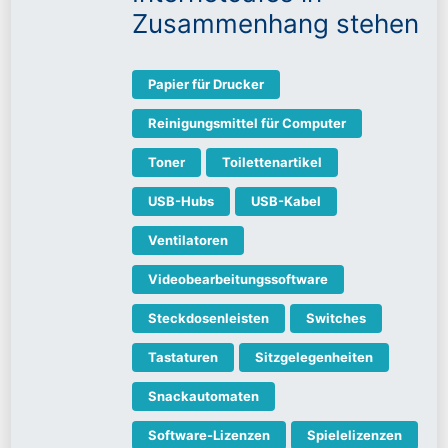
Zusammenhang stehen
Papier für Drucker
Reinigungsmittel für Computer
Toner
Toilettenartikel
USB-Hubs
USB-Kabel
Ventilatoren
Videobearbeitungssoftware
Steckdosenleisten
Switches
Tastaturen
Sitzgelegenheiten
Snackautomaten
Software-Lizenzen
Spielelizenzen