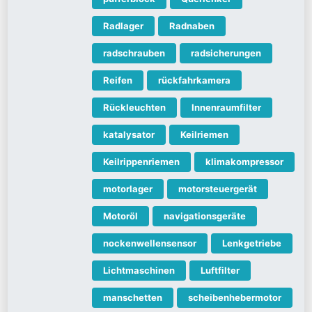
Radlager
Radnaben
radschrauben
radsicherungen
Reifen
rückfahrkamera
Rückleuchten
Innenraumfilter
katalysator
Keilriemen
Keilrippenriemen
klimakompressor
motorlager
motorsteuergerät
Motoröl
navigationsgeräte
nockenwellensensor
Lenkgetriebe
Lichtmaschinen
Luftfilter
manschetten
scheibenhebermotor