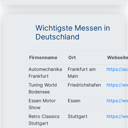
Wichtigste Messen in
Deutschland
Firmenname
Ort
Webseit
Automechanika
Frankfurt am
https://a
Frankfurt
Main
Tuning World
Friedrichshafen
https://w
Bodensee
Essen Motor
Essen
https://
Show
Retro Classics
Stuttgart
https://w
Stuttgart