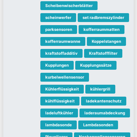
Scheibenwischerblätter
scheinwerfer
set radbremszylinder
parksensoren
kofferraummatten
kofferraumwanne
Koppelstangen
kraftstoffadditiv
Kraftstofffilter
Kupplungen
Kupplungssätze
kurbelwellensensor
Kühlerflüssigkeit
kühlergrill
kühlflüssigkeit
ladekantenschutz
ladeluftkühler
laderaumabdeckung
lambdasonde
Lambdasonden
Pleuellager
Nockenwellensensoren