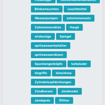
Blinkerleuchten
Leuchtmittel
Wasserpumpen
zahnriemensatz
Zahnriemensätze
Haupt
sitzbezüge
Spiegel
spritzwasserbehälter
spritzwasserdüsen
Spurstangenköpfe
turbolader
türgriffe
türschloss
Zylinderkopfdichtungen
Zündkerzen
zündmodul
zündspule
Ölfilter