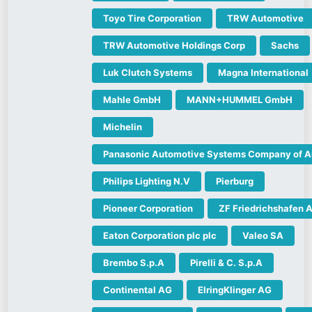
Toyo Tire Corporation
TRW Automotive
TRW Automotive Holdings Corp
Sachs
Luk Clutch Systems
Magna International
Mahle GmbH
MANN+HUMMEL GmbH
Michelin
Panasonic Automotive Systems Company of 
Philips Lighting N.V
Pierburg
Pioneer Corporation
ZF Friedrichshafen 
Eaton Corporation plc plc
Valeo SA
Brembo S.p.A
Pirelli & C. S.p.A
Continental AG
ElringKlinger AG