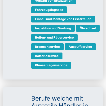
Verkauf von Ersatzteilen
Fahrzeugdiagnose
Einbau und Montage von Ersatzteilen
Inspektion und Wartung
Ölwechsel
Reifen- und Räderservice
Bremsenservice
Auspuffservice
Batterieservice
Klimaanlagenservice
Berufe welche mit
Autoteile Händler in