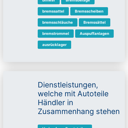
blinker
Bremsbeläge
bremssattel
Bremsscheiben
bremsschläuche
Bremssättel
bremstrommel
Auspuffanlagen
ausrücklager
Dienstleistungen,
welche mit Autoteile
Händler in
Zusammenhang stehen