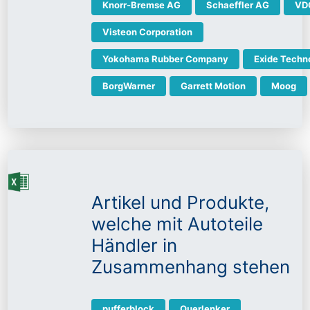
Knorr-Bremse AG
Schaeffler AG
VD
Visteon Corporation
Yokohama Rubber Company
Exide Techn
BorgWarner
Garrett Motion
Moog
Artikel und Produkte,
welche mit Autoteile
Händler in
Zusammenhang stehen
pufferblock
Querlenker