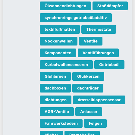
Ölwannendichtungen
Stoßdämpfer
synchronringe getriebeöladditiv
textilfußmatten
Thermostate
Nockenwellen
Ventile
Komponenten
Ventilführungen
Kurbelwellensensoren
Getriebeöl
Glühbirnen
Glühkerzen
dachboxen
dachträger
dichtungen
drosselklappensensor
AGR-Ventile
Anlasser
Fahrwerksfedern
Felgen