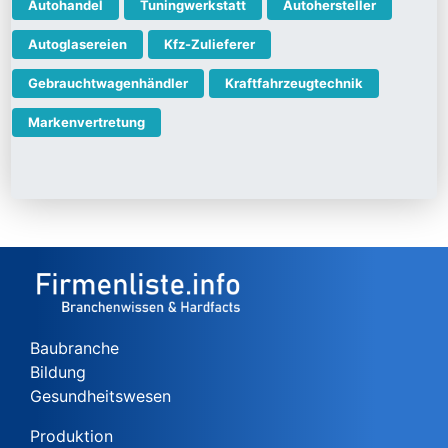
Autohandel
Tuningwerkstatt
Autohersteller
Autoglasereien
Kfz-Zulieferer
Gebrauchtwagenhändler
Kraftfahrzeugtechnik
Markenvertretung
Baubranche
Bildung
Gesundheitswesen
Produktion