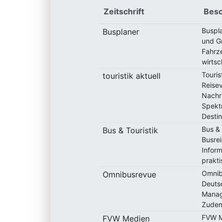
Zeitschrift
Besc
Buspla
Busplaner
und Gr
Fahrz
wirts
Touris
touristik aktuell
Reisev
Nachri
Spekt
Destin
Bus & 
Bus & Touristik
Busrei
Infor
prakti
Omnib
Omnibusrevue
Deuts
Manag
Zudem 
FVW Me
FVW Medien