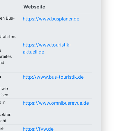
Webseite
len Bus-
https://www.busplaner.de
dfahrten.
https://www.touristik-
e
aktuell.de
breites
und
h
http://www.bus-touristik.de
owie
isen.
 in
https://www.omnibusrevue.de
ektor.
cht.
ie
https://fvw.de