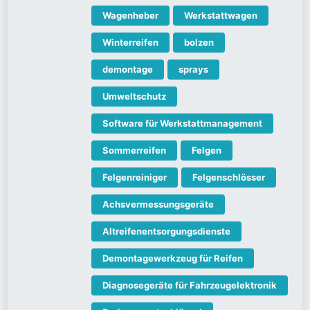
Wagenheber
Werkstattwagen
Winterreifen
bolzen
demontage
sprays
Umweltschutz
Software für Werkstattmanagement
Sommerreifen
Felgen
Felgenreiniger
Felgenschlösser
Achsvermessungsgeräte
Altreifenentsorgungsdienste
Demontagewerkzeug für Reifen
Diagnosegeräte für Fahrzeugelektronik