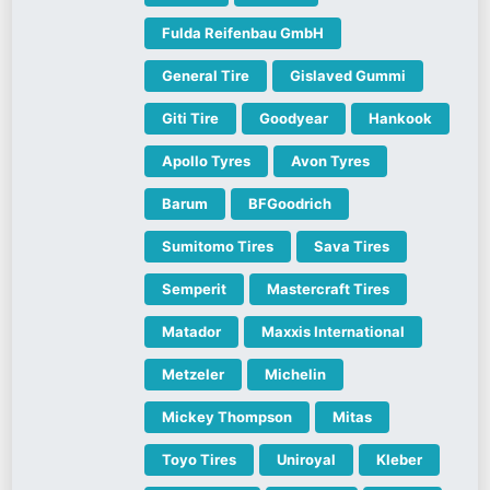
Fulda Reifenbau GmbH
General Tire
Gislaved Gummi
Giti Tire
Goodyear
Hankook
Apollo Tyres
Avon Tyres
Barum
BFGoodrich
Sumitomo Tires
Sava Tires
Semperit
Mastercraft Tires
Matador
Maxxis International
Metzeler
Michelin
Mickey Thompson
Mitas
Toyo Tires
Uniroyal
Kleber