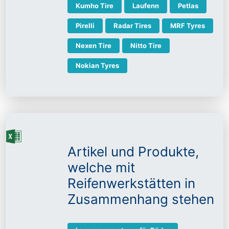
Kumho Tire
Laufenn
Petlas
Pirelli
Radar Tires
MRF Tyres
Nexen Tire
Nitto Tire
Nokian Tyres
Artikel und Produkte,
welche mit
Reifenwerkstätten in
Zusammenhang stehen