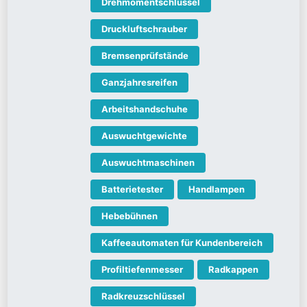
Drehmomentschlüssel
Druckluftschrauber
Bremsenprüfstände
Ganzjahresreifen
Arbeitshandschuhe
Auswuchtgewichte
Auswuchtmaschinen
Batterietester
Handlampen
Hebebühnen
Kaffeeautomaten für Kundenbereich
Profiltiefenmesser
Radkappen
Radkreuzschlüssel