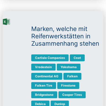
Marken, welche mit
Reifenwerkstätten in
Zusammenhang stehen
Carlisle Companies
Ceat
Vredestein
Yokohama
Continental AG
Falken
Falken Tire
Firestone
Bridgestone
Cooper Tires
Debica
Dunlop