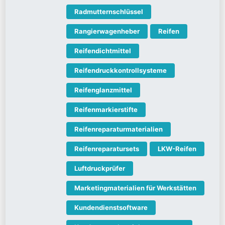
Radmutternschlüssel
Rangierwagenheber
Reifen
Reifendichtmittel
Reifendruckkontrollsysteme
Reifenglanzmittel
Reifenmarkierstifte
Reifenreparaturmaterialien
Reifenreparatursets
LKW-Reifen
Luftdruckprüfer
Marketingmaterialien für Werkstätten
Kundendienstsoftware