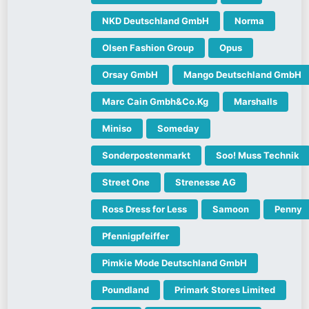
NKD Deutschland GmbH
Norma
Olsen Fashion Group
Opus
Orsay GmbH
Mango Deutschland GmbH
Marc Cain Gmbh&Co.Kg
Marshalls
Miniso
Someday
Sonderpostenmarkt
Soo! Muss Technik
Street One
Strenesse AG
Ross Dress for Less
Samoon
Penny
Pfennigpfeiffer
Pimkie Mode Deutschland GmbH
Poundland
Primark Stores Limited