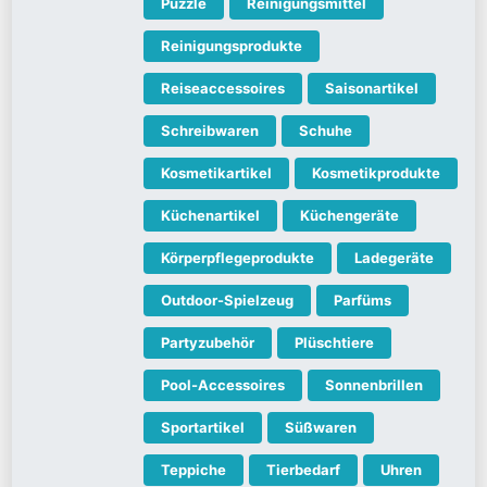
Puzzle
Reinigungsmittel
Reinigungsprodukte
Reiseaccessoires
Saisonartikel
Schreibwaren
Schuhe
Kosmetikartikel
Kosmetikprodukte
Küchenartikel
Küchengeräte
Körperpflegeprodukte
Ladegeräte
Outdoor-Spielzeug
Parfüms
Partyzubehör
Plüschtiere
Pool-Accessoires
Sonnenbrillen
Sportartikel
Süßwaren
Teppiche
Tierbedarf
Uhren