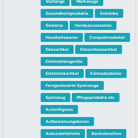
Vorhänge
Werkzeuge
Gesundheitsprodukte
Getränke
Gewürze
Handyaccessoires
Haushaltswaren
Computerzubehör
Dekoartikel
Dekorationsartikel
Elektrokleingeräte
Elektronikartikel
Fahrradzubehör
Ferngesteuerte Spielzeuge
Spielzeug
Pflegeprodukte etc
Actionfiguren
Aufbewahrungsboxen
Autozubehörteile
Backutensilien