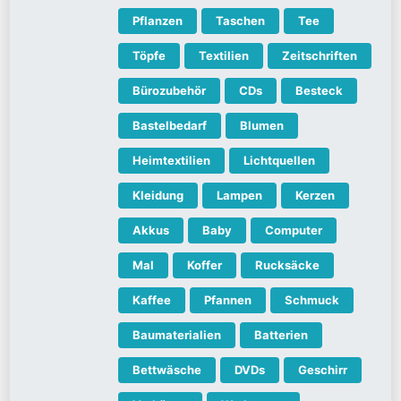
Pflanzen
Taschen
Tee
Töpfe
Textilien
Zeitschriften
Bürozubehör
CDs
Besteck
Bastelbedarf
Blumen
Heimtextilien
Lichtquellen
Kleidung
Lampen
Kerzen
Akkus
Baby
Computer
Mal
Koffer
Rucksäcke
Kaffee
Pfannen
Schmuck
Baumaterialien
Batterien
Bettwäsche
DVDs
Geschirr