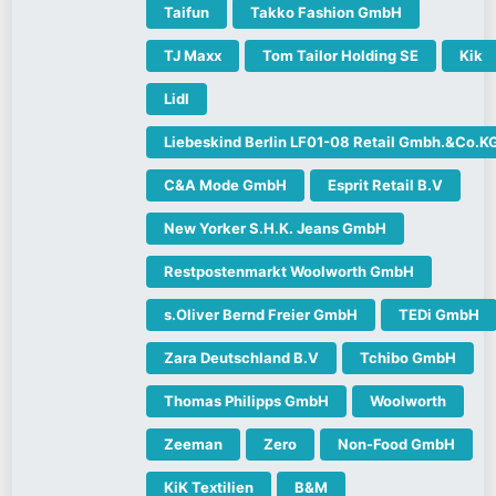
Taifun
Takko Fashion GmbH
TJ Maxx
Tom Tailor Holding SE
Kik
Lidl
Liebeskind Berlin LF01-08 Retail Gmbh.&Co.K
C&A Mode GmbH
Esprit Retail B.V
New Yorker S.H.K. Jeans GmbH
Restpostenmarkt Woolworth GmbH
s.Oliver Bernd Freier GmbH
TEDi GmbH
Zara Deutschland B.V
Tchibo GmbH
Thomas Philipps GmbH
Woolworth
Zeeman
Zero
Non-Food GmbH
KiK Textilien
B&M