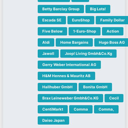
Betty Barclay Group
Big Lots!
Escada SE
EuroShop
Family Dollar
Five Below
1-Euro-Shop
Action
Aldi
Home Bargains
Hugo Boss AG
Jawoll
Joop! Living Gmbh&Co.Kg
Gerry Weber International AG
H&M Hennes & Mauritz AB
Hallhuber GmbH
Bonita GmbH
Brax Leineweber Gmbh&Co.KG
Cecil
CentiMarkt
Comma
Comma,
Daiso Japan