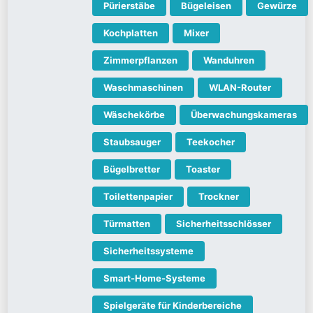
Pürierstäbe
Bügeleisen
Gewürze
Kochplatten
Mixer
Zimmerpflanzen
Wanduhren
Waschmaschinen
WLAN-Router
Wäschekörbe
Überwachungskameras
Staubsauger
Teekocher
Bügelbretter
Toaster
Toilettenpapier
Trockner
Türmatten
Sicherheitsschlösser
Sicherheitssysteme
Smart-Home-Systeme
Spielgeräte für Kinderbereiche