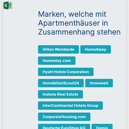
Marken, welche mit
Apartmenthäuser in
Zusammenhang stehen
Hilton Worldwide
HomeAway
Homestay.com
Hyatt Hotels Corporation
ImmobilienScout24
Immowelt
Instone Real Estate
InterContinental Hotels Group
CorporateHousing.com
Deutsche EuroShop AG
Domio