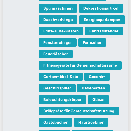
Spülmaschinen
Dekorationsartikel
Duschvorhänge
Energiesparlampen
Erste-Hilfe-Kästen
Fahrradständer
Fensterreiniger
Fernseher
Feuerlöscher
Fitnessgeräte für Gemeinschaftsräume
Gartenmöbel-Sets
Geschirr
Geschirrspüler
Badematten
Beleuchtungskörper
Gläser
Grillgeräte für Gemeinschaftsnutzung
Gästebücher
Haartrockner