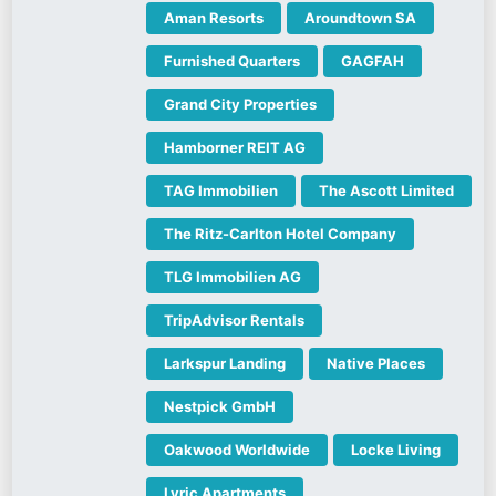
Aman Resorts
Aroundtown SA
Furnished Quarters
GAGFAH
Grand City Properties
Hamborner REIT AG
TAG Immobilien
The Ascott Limited
The Ritz-Carlton Hotel Company
TLG Immobilien AG
TripAdvisor Rentals
Larkspur Landing
Native Places
Nestpick GmbH
Oakwood Worldwide
Locke Living
Lyric Apartments