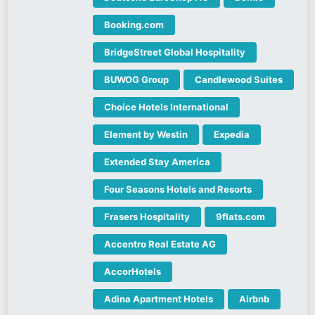
Booking.com
BridgeStreet Global Hospitality
BUWOG Group
Candlewood Suites
Choice Hotels International
Element by Westin
Expedia
Extended Stay America
Four Seasons Hotels and Resorts
Frasers Hospitality
9flats.com
Accentro Real Estate AG
AccorHotels
Adina Apartment Hotels
Airbnb