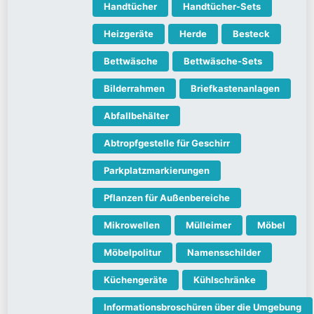
Handtücher
Handtücher-Sets
Heizgeräte
Herde
Besteck
Bettwäsche
Bettwäsche-Sets
Bilderrahmen
Briefkastenanlagen
Abfallbehälter
Abtropfgestelle für Geschirr
Parkplatzmarkierungen
Pflanzen für Außenbereiche
Mikrowellen
Mülleimer
Möbel
Möbelpolitur
Namensschilder
Küchengeräte
Kühlschränke
Informationsbroschüren über die Umgebung