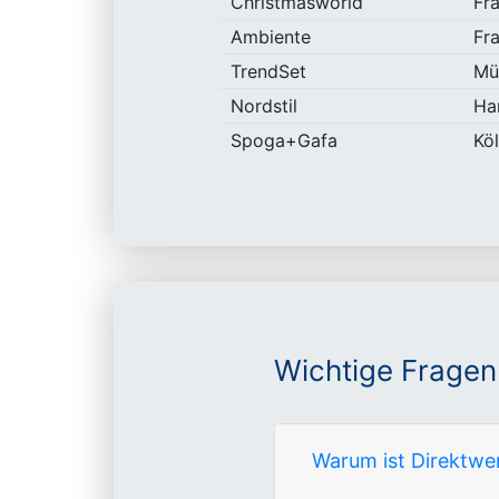
Christmasworld
Fr
Ambiente
Fr
TrendSet
Mü
Nordstil
Ha
Spoga+Gafa
Kö
Wichtige Fragen
Warum ist Direktwer