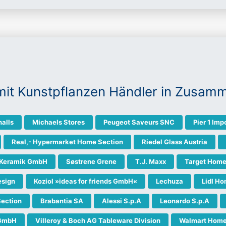
mit Kunstpflanzen Händler in Zusam
alls
Michaels Stores
Peugeot Saveurs SNC
Pier 1 Imp
Real,- Hypermarket Home Section
Riedel Glass Austria
 Keramik GmbH
Søstrene Grene
T.J. Maxx
Target Home
sign
Koziol »ideas for friends GmbH«
Lechuza
Lidl H
Section
Brabantia SA
Alessi S.p.A
Leonardo S.p.A
 GmbH
Villeroy & Boch AG Tableware Division
Walmart Home