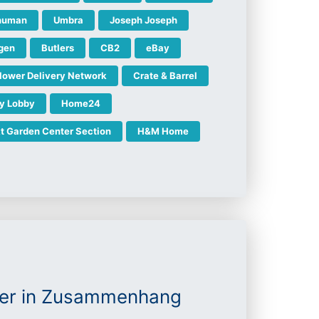
human
Umbra
Joseph Joseph
gen
Butlers
CB2
eBay
 Flower Delivery Network
Crate & Barrel
y Lobby
Home24
t Garden Center Section
H&M Home
dler in Zusammenhang