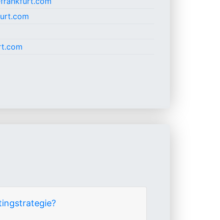
efrankfurt.com
furt.com
rt.com
ingstrategie?