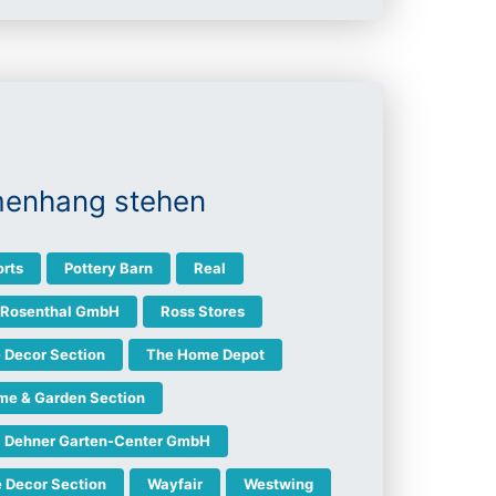
menhang stehen
orts
Pottery Barn
Real
Rosenthal GmbH
Ross Stores
 Decor Section
The Home Depot
ome & Garden Section
Dehner Garten-Center GmbH
 Decor Section
Wayfair
Westwing