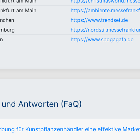
ankfurt am Main
https://christmasworld.mess
ankfurt am Main
https://ambiente.messefrank
nchen
https://www.trendset.de
mburg
https://nordstil.messefrankfu
ln
https://www.spogagafa.de
 und Antworten (FaQ)
bung für Kunstpflanzenhändler eine effektive Market