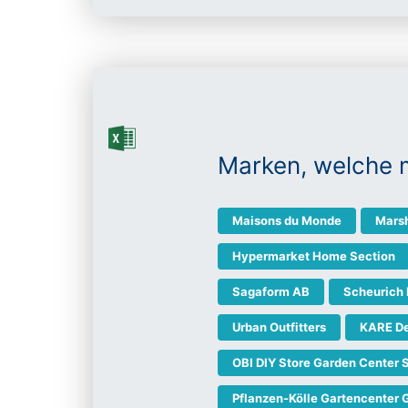
Marken, welche 
Maisons du Monde
Marsh
Hypermarket Home Section
Sagaform AB
Scheurich
Urban Outfitters
KARE De
OBI DIY Store Garden Center 
Pflanzen-Kölle Gartencenter