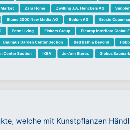
 Market
Zara Home
Zwilling J.A. Henckels AG
Simple
Blume 2000 New Media AG
Bodum AG
Broste Copenha
S
Ferm Living
Fiskars Group
Fleurop Interflora Global
Bauhaus Garden Center Section
Bed Bath & Beyond
Hobb
n Center Section
IKEA
Jo-Ann Stores
Globus Baumark
ukte, welche mit Kunstpflanzen Hän