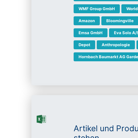
WMF Group GmbH
World
Amazon
Bloomingville
Emsa GmbH
Eva Solo A/
Depot
Anthropologie
Hornbach Baumarkt AG Garde
Artikel und Prod
stehen