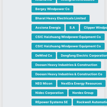
Bergey Windpower Co
Bharat Heavy Electricals Limited
Acciona Energía
S.A
Clipper Windp
CSIC Haizhuang Windpower Equipment Co
CSIC Haizhuang Windpower Equipment Co
DeWind Co
Dongfang Electric Corporatio
Doosan Heavy Industries & Construction
Doosan Heavy Industries & Construction Co
NEG Micon
NextEra Energy Resources
Nidec Corporation
Nordex Group
REpower Systems SE
Rockwell Automati