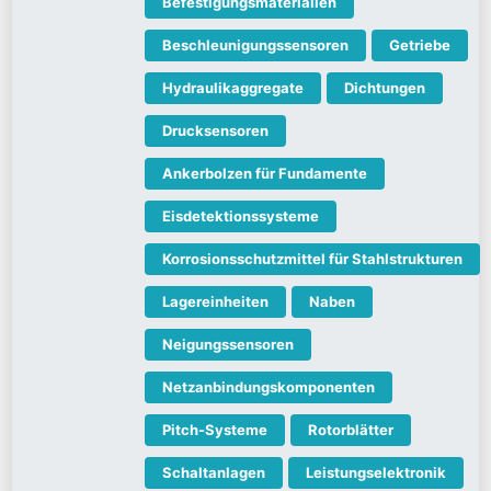
Befestigungsmaterialien
Beschleunigungssensoren
Getriebe
Hydraulikaggregate
Dichtungen
Drucksensoren
Ankerbolzen für Fundamente
Eisdetektionssysteme
Korrosionsschutzmittel für Stahlstrukturen
Lagereinheiten
Naben
Neigungssensoren
Netzanbindungskomponenten
Pitch-Systeme
Rotorblätter
Schaltanlagen
Leistungselektronik