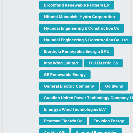
Brookfield Renewable Partners L.P
Hitachi Mitsubishi Hydro Corporation
Hyundai Engineering & Construction Co
Hyundai Engineering & Construction Co.,Ltd
Iberdrola Renovables Energia SAU
Inox Wind Limited
Fuji Electric Co
GE Renewable Energy
General Electric Company
Goldwind
Guodian United Power Technology Company L
Emergya Wind Technologies B.V
Emerson Electric Co
Envision Energy
Andritz AG
Avangrid Renewables