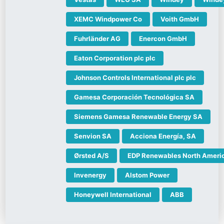
XEMC Windpower Co
Voith GmbH
Fuhrländer AG
Enercon GmbH
Eaton Corporation plc plc
Johnson Controls International plc plc
Gamesa Corporación Tecnológica SA
Siemens Gamesa Renewable Energy SA
Senvion SA
Acciona Energía, SA
Ørsted A/S
EDP Renewables North Ameri
Invenergy
Alstom Power
Honeywell International
ABB