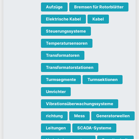
Aufzüge
Bremsen für Rotorblätter
Elektrische Kabel
Kabel
Steuerungssysteme
Temperatursensoren
Transformatoren
Transformatorstationen
Turmsegmente
Turmsektionen
Umrichter
Vibrationsüberwachungssysteme
richtung
Mess
Generatorwellen
Leitungen
SCADA-Systeme