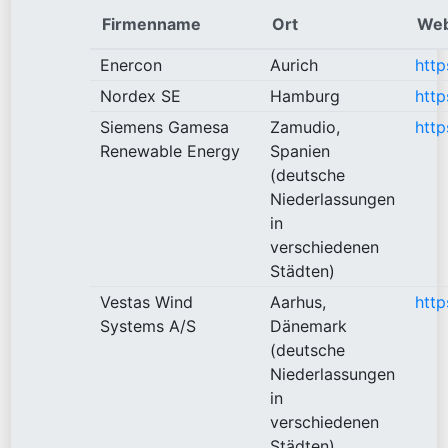
Firmenname
Ort
Web
Enercon
Aurich
http
Nordex SE
Hamburg
http
Siemens Gamesa
Zamudio,
htt
Renewable Energy
Spanien
(deutsche
Niederlassungen
in
verschiedenen
Städten)
Vestas Wind
Aarhus,
http
Systems A/S
Dänemark
(deutsche
Niederlassungen
in
verschiedenen
Städten)