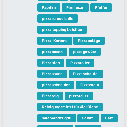
Paprika
Parmesan
Pfeffer
pizza sauce ladle
pizza topping behälter
Pizza-Kartons
Pizzabeläge
pizzaboxen
pizzagewürz
Pizzaofen
Pizzaroller
Pizzasauce
Pizzaschaufel
pizzaschneider
Pizzastein
Pizzateig
pizzateller
Reinigungsmittel für die Küche
salamander grill
Salami
Salz