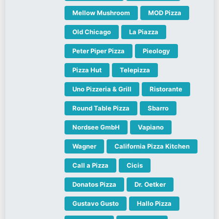
Mellow Mushroom
MOD Pizza
Old Chicago
La Piazza
Peter Piper Pizza
Pieology
Pizza Hut
Telepizza
Uno Pizzeria & Grill
Ristorante
Round Table Pizza
Sbarro
Nordsee GmbH
Vapiano
Wagner
California Pizza Kitchen
Call a Pizza
Cicis
Donatos Pizza
Dr. Oetker
Gustavo Gusto
Hallo Pizza