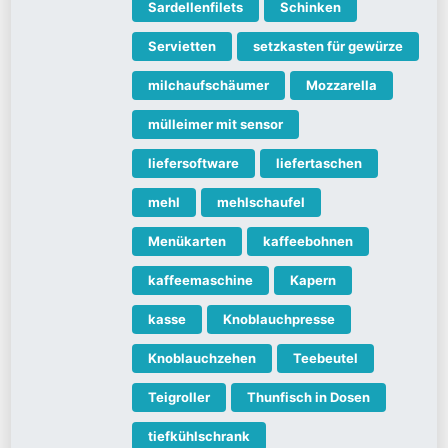
Sardellenfilets
Schinken
Servietten
setzkasten für gewürze
milchaufschäumer
Mozzarella
mülleimer mit sensor
liefersoftware
liefertaschen
mehl
mehlschaufel
Menükarten
kaffeebohnen
kaffeemaschine
Kapern
kasse
Knoblauchpresse
Knoblauchzehen
Teebeutel
Teigroller
Thunfisch in Dosen
tiefkühlschrank