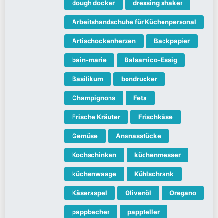
dough docker
dressing shaker
Arbeitshandschuhe für Küchenpersonal
Artischockenherzen
Backpapier
bain-marie
Balsamico-Essig
Basilikum
bondrucker
Champignons
Feta
Frische Kräuter
Frischkäse
Gemüse
Ananasstücke
Kochschinken
küchenmesser
küchenwaage
Kühlschrank
Käseraspel
Olivenöl
Oregano
pappbecher
pappteller