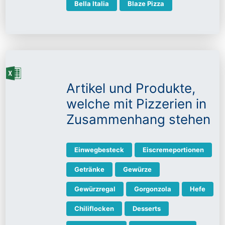
Bella Italia
Blaze Pizza
Artikel und Produkte,
welche mit Pizzerien in
Zusammenhang stehen
Einwegbesteck
Eiscremeportionen
Getränke
Gewürze
Gewürzregal
Gorgonzola
Hefe
Chiliflocken
Desserts