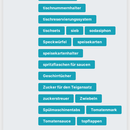
tischnummernhalter
tischreservierungssystem
tischsets
sieb
sodasiphon
Speckwürfel
speisekarten
speisekartenhalter
spritzflaschen für saucen
Geschirrtücher
Zucker für den Teigansatz
zuckerstreuer
Zwiebeln
Spülmaschinentabs
Tomatenmark
Tomatensauce
topflappen