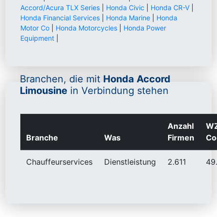
Accord/Acura TLX Series
|
Honda Civic
|
Honda CR-V
|
Honda Financial Services
|
Honda Marine
|
Honda
Motor Co
|
Honda Motorcycles
|
Honda Power
Equipment
|
Branchen, die mit
Honda Accord
Limousine
in Verbindung stehen
Anzahl
W
Branche
Was
Firmen
Co
Chauffeurservices
Dienstleistung
2.611
49