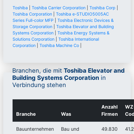
Toshiba
|
Toshiba Carrier Corporation
|
Toshiba Corp
|
Toshiba Corporation
|
Toshiba e-STUDIO5005AC
Series Full-color MFP
|
Toshiba Electronic Devices &
Storage Corporation
|
Toshiba Elevator and Building
Systems Corporation
|
Toshiba Energy Systems &
Solutions Corporation
|
Toshiba International
Corporation
|
Toshiba Machine Co
|
Branchen, die mit
Toshiba Elevator and
Building Systems Corporation
in
Verbindung stehen
Anzahl
WZ
Branche
Was
Firmen
Co
Bauunternehmen
Bau und
49.830
41.