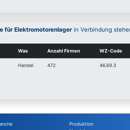
e für Elektromotorenlager
in Verbindung stehe
Was
Anzahl Firmen
WZ-Code
Handel
472
46.69.3
anche
Produktion